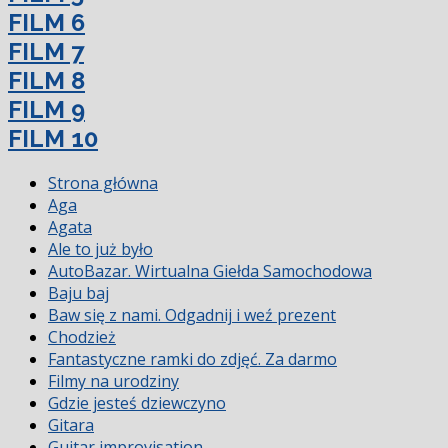
FILM 6
FILM 7
FILM 8
FILM 9
FILM 10
Strona główna
Aga
Agata
Ale to już było
AutoBazar. Wirtualna Giełda Samochodowa
Baju baj
Baw się z nami. Odgadnij i weź prezent
Chodzież
Fantastyczne ramki do zdjęć. Za darmo
Filmy na urodziny
Gdzie jesteś dziewczyno
Gitara
Guitar improvisation