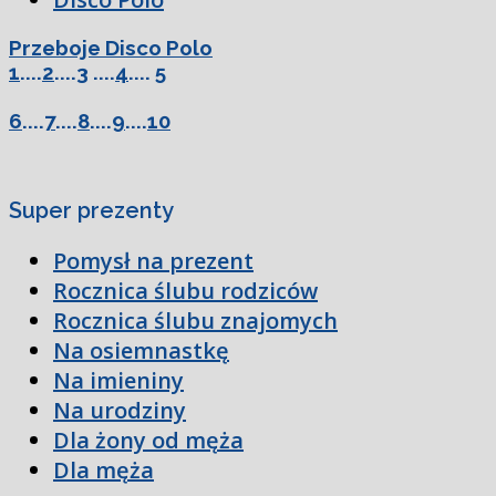
Przeboje Disco Polo
1
....
2
....
3
....
4
....
5
6
....
7
....
8
....
9
....
10
Super prezenty
Pomysł na prezent
Rocznica ślubu rodziców
Rocznica ślubu znajomych
Na osiemnastkę
Na imieniny
Na urodziny
Dla żony od męża
Dla męża