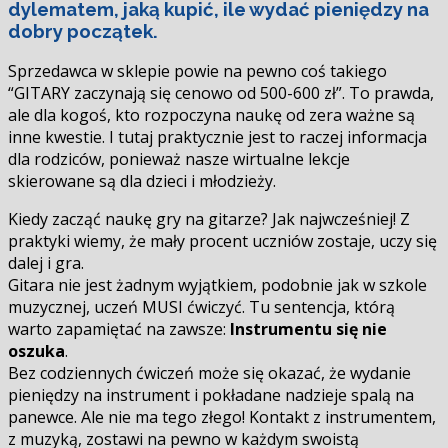
dylematem, jaką kupić, ile wydać pieniędzy na
dobry początek.
Sprzedawca w sklepie powie na pewno coś takiego
“GITARY zaczynają się cenowo od 500-600 zł”. To prawda,
ale dla kogoś, kto rozpoczyna naukę od zera ważne są
inne kwestie. I tutaj praktycznie jest to raczej informacja
dla rodziców, ponieważ nasze wirtualne lekcje
skierowane są dla dzieci i młodzieży.
Kiedy zacząć naukę gry na gitarze? Jak najwcześniej! Z
praktyki wiemy, że mały procent uczniów zostaje, uczy się
dalej i gra.
Gitara nie jest żadnym wyjątkiem, podobnie jak w szkole
muzycznej, uczeń MUSI ćwiczyć. Tu sentencja, którą
warto zapamiętać na zawsze:
Instrumentu się nie
oszuka
.
Bez codziennych ćwiczeń może się okazać, że wydanie
pieniędzy na instrument i pokładane nadzieje spalą na
panewce. Ale nie ma tego złego! Kontakt z instrumentem,
z muzyką, zostawi na pewno w każdym swoistą