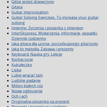
Gdzie jesteś dziewczyno
Gitara
Guitar improvisation
Guitar Soloing Exercises. To increase your guitar
soloing
Imieniny. Życzenia i piosenka z imieniem
InterEkspress. Wydarzenia, informacje, wypadki.
Dziennik codzienny
Jaka gitara dla ucznia, początkującego gitarzysty
Jaka to melodia. Zabawa i prezenty
Keyboard. Nauka gry. Lekcje
Kochaj życie
Kukułeczko
Lipka
Lubię wracać tam
Ludzkie gadanie
Milion białych róż
Nowe ogłoszenie
Och i ach
Oryginalna piosenka na prezent
Piosenki i życzenia na urodziny