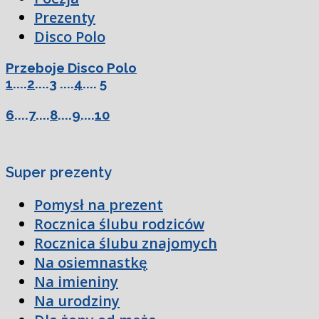
Prezenty
Disco Polo
Przeboje Disco Polo
1
....
2
....
3
....
4
....
5
6
....
7
....
8
....
9
....
10
Super prezenty
Pomysł na prezent
Rocznica ślubu rodziców
Rocznica ślubu znajomych
Na osiemnastkę
Na imieniny
Na urodziny