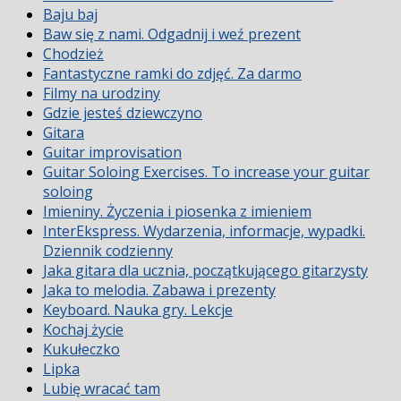
Baju baj
Baw się z nami. Odgadnij i weź prezent
Chodzież
Fantastyczne ramki do zdjęć. Za darmo
Filmy na urodziny
Gdzie jesteś dziewczyno
Gitara
Guitar improvisation
Guitar Soloing Exercises. To increase your guitar
soloing
Imieniny. Życzenia i piosenka z imieniem
InterEkspress. Wydarzenia, informacje, wypadki.
Dziennik codzienny
Jaka gitara dla ucznia, początkującego gitarzysty
Jaka to melodia. Zabawa i prezenty
Keyboard. Nauka gry. Lekcje
Kochaj życie
Kukułeczko
Lipka
Lubię wracać tam