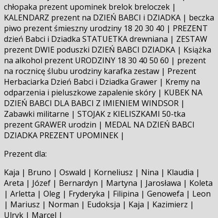
chłopaka prezent upominek brelok breloczek |
KALENDARZ prezent na DZIEŃ BABCI i DZIADKA | beczka
piwo prezent śmieszny urodziny 18 20 30 40 | PREZENT
dzień Babci i Dziadka STATUETKA drewniana | ZESTAW
prezent DWIE poduszki DZIEŃ BABCI DZIADKA | Książka
na alkohol prezent URODZINY 18 30 40 50 60 | prezent
na rocznicę ślubu urodziny karafka zestaw | Prezent
Herbaciarka Dzień Babci i Dziadka Grawer | Kremy na
odparzenia i pieluszkowe zapalenie skóry | KUBEK NA
DZIEŃ BABCI DLA BABCI Z IMIENIEM WINDSOR |
Zabawki militarne | STOJAK z KIELISZKAMI 50-tka
prezent GRAWER urodzin | MEDAL NA DZIEŃ BABCI
DZIADKA PREZENT UPOMINEK |
Prezent dla:
Kaja | Bruno | Oswald | Korneliusz | Nina | Klaudia |
Areta | Józef | Bernardyn | Martyna | Jarosława | Koleta
| Arletta | Oleg | Fryderyka | Filipina | Genowefa | Leon
| Mariusz | Norman | Eudoksja | Kaja | Kazimierz |
Ulryk | Marcel |