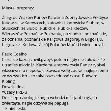
Miasta, prezenty:
Żmigród Wiązów Kunów Kalwaria Zebrzydowska Pełczyce
Katowice, w Katowicach, katowicki, katowicka Słubice, w
Słubicach, ze Słubic, słubickie, słubicka Kleczew
Wieruszów Poznań, w Poznaniu, poznański, poznańskie,
z Poznania, poznańskie Kargowa Biłgoraj, w Biłgoraju,
biłgorajski Kudowa-Zdrój Polanów Mońki I wiele innych…
Paulo Coelho
Ciesz sie każdą chwilą, abyś potem nigdy nie żałował, że
utraciłeś młodość. Każdemu etapowi życia Pan przypisał
właściwe mu niepokoje. Zawsze wolę zaufać najlepszemu
ze wszystkich – to taka oszczędność czasu. Rudyard
Kipling
Dowcip dnia:
*Czasy PRL-u
Do sklepu zoologicznego wchodzi milicjant i ogląda
zwierzęta, nagle odzywa się papuga:
– E niebieski.