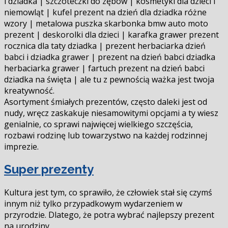
i dziadka | szczoteczki do zębów | kosmetyki dla dzieci i
niemowląt | kufel prezent na dzień dla dziadka różne
wzory | metalowa puszka skarbonka bmw auto moto
prezent | deskorolki dla dzieci | karafka grawer prezent
rocznica dla taty dziadka | prezent herbaciarka dzień
babci i dziadka grawer | prezent na dzień babci dziadka
herbaciarka grawer | fartuch prezent na dzień babci
dziadka na święta | ale tu z pewnością ważka jest twoja
kreatywność.
Asortyment śmiałych prezentów, często daleki jest od
nudy, wręcz zaskakuje niesamowitymi opcjami a ty wiesz
genialnie, co sprawi najwięcej wielkiego szczęścia,
rozbawi rodzinę lub towarzystwo na każdej rodzinnej
imprezie.
Super prezenty
Kultura jest tym, co sprawiło, że człowiek stał się czymś
innym niż tylko przypadkowym wydarzeniem w
przyrodzie. Dlatego, że potrafi wybrać najlepszy prezent
na urodziny.