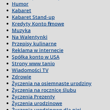
Humor
Kabaret
Kabaret Stand-up
Kredyty Konto firmowe
Muzyka
Na Walentynki
Przepisy kulinarne
Reklama w internecie
Spółka konto w USA
Strony www tanio
Wiadomości TV
Zdrowie
Życzenia na osiemnaste urodziny
Życzenia na rocznicę ślubu
Życzenia Prezenty
Życzenia urodzinowe
Życzenia urodzinowe dla niej