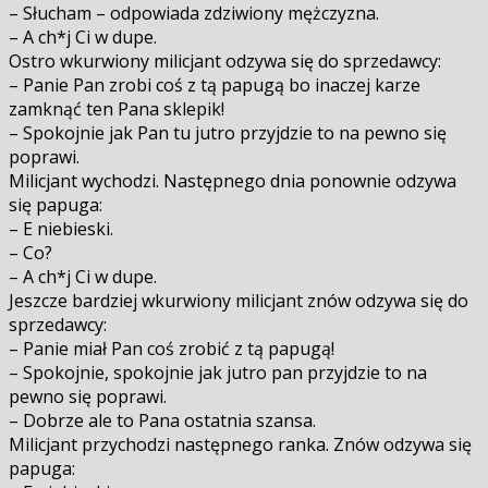
– Słucham – odpowiada zdziwiony mężczyzna.
– A ch*j Ci w dupe.
Ostro wkurwiony milicjant odzywa się do sprzedawcy:
– Panie Pan zrobi coś z tą papugą bo inaczej karze
zamknąć ten Pana sklepik!
– Spokojnie jak Pan tu jutro przyjdzie to na pewno się
poprawi.
Milicjant wychodzi. Następnego dnia ponownie odzywa
się papuga:
– E niebieski.
– Co?
– A ch*j Ci w dupe.
Jeszcze bardziej wkurwiony milicjant znów odzywa się do
sprzedawcy:
– Panie miał Pan coś zrobić z tą papugą!
– Spokojnie, spokojnie jak jutro pan przyjdzie to na
pewno się poprawi.
– Dobrze ale to Pana ostatnia szansa.
Milicjant przychodzi następnego ranka. Znów odzywa się
papuga: