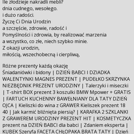
Ile złodzieje nakradli mebli?
dnia cudnego, wesołego.
i dużo radości.
Życzę Ci Dnia Urodzin
a szczęście, zdrowie, radość i
Pomyślności i zdrowia, by realizować marzenia
a wszystko, co złe, niech szybko minie.
Z okazji urodzin,
miłością, wszechobecną i cierpliwą,
Różne prezenty każdą okazję
Śniadaniówki i bidony | DZIEŃ BABCI I DZIADKA
WALENTYNKI MAGNES PREZENT | PUDEŁKO SKRZYNKA
NIEZBĘDNIK PREZENT URODZINY | Talerzyki i miseczki
| T-shirt BOX prezent 3 koszulki BMW Mpower + GRATIS
| FARTUCH KUCHENNY BAWEŁNIANY DLA TATY DZIEŃ
OJCA | Kieliszki do wina z GRAWER Kieliszek prezent 18
40 | Jak karmić bliźnięta piersią? | KARAFKA 2 SZKLANKI
Z GRAWEREM URODZINY PREZENT HIT | KOSMETYCZKA
prezent na DZIEŃ BABCI dla babci | Zdaniem eksperta |
KUBEK Szeryfa FACETA CHŁOPAKA BRATA TATY | Dzień