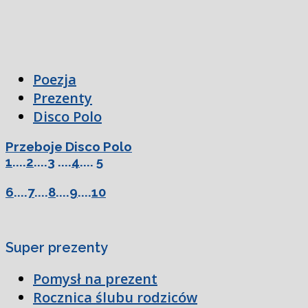
Poezja
Prezenty
Disco Polo
Przeboje Disco Polo
1
....
2
....
3
....
4
....
5
6
....
7
....
8
....
9
....
10
Super prezenty
Pomysł na prezent
Rocznica ślubu rodziców