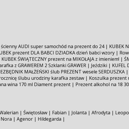
ar ścienny AUDI super samochód na prezent do 24 | KUBE
EK prezent DLA BABCI DZIADKA dzień babci wzory | R
 | KUBEK ŚWIĄTECZNY prezent na MIKOŁAJA z imieniem! | ŚM
Karafka z GRAWEREM 2 Szklanki GRAWER | Jeździki | KUFE
EZBĘDNIK MAŁŻEŃSKI ślub PREZENT wesele SERDUSZKA | K
a rocznicę ślubu urodziny karafka zestaw | Koszulka prez
 wina 170 ml Diament prezent | Prezent alkohol na 18 30 
alerian | Świętosław | Fabian | Jolanta | Afrodyta | Leopo
 Nora | Agenor | Hildegarda |