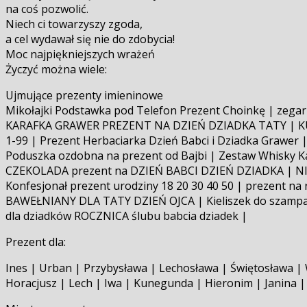
na coś pozwolić.
Niech ci towarzyszy zgoda,
a cel wydawał się nie do zdobycia!
Moc najpiękniejszych wrażeń
Życzyć można wiele:
Ujmujące prezenty imieninowe
Mikołajki Podstawka pod Telefon Prezent Choinkę | zeg
KARAFKA GRAWER PREZENT NA DZIEŃ DZIADKA TATY | KUB
1-99 | Prezent Herbaciarka Dzień Babci i Dziadka Grawer
Poduszka ozdobna na prezent od Bajbi | Zestaw Whisky 
CZEKOLADA prezent na DZIEŃ BABCI DZIEŃ DZIADKA | NI
Konfesjonał prezent urodziny 18 20 30 40 50 | prezent n
BAWEŁNIANY DLA TATY DZIEŃ OJCA | Kieliszek do szampana
dla dziadków ROCZNICA ślubu babcia dziadek |
Prezent dla:
Ines | Urban | Przybysława | Lechosława | Świętosława | W
Horacjusz | Lech | Iwa | Kunegunda | Hieronim | Janina |