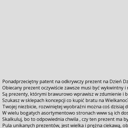
Ponadprzeciętny patent na odkrywczy prezent na Dzień D
Obiecany prezent oczywiście zawsze musi być wykwintny i 
Są prezenty, którymi brawurowo wprawisz w zdumienie i bę
Szukasz w sklepach koncepcji co kupić bratu na Wielkanoc
Twojej niezbicie, rozwiniętej wyobraźni można coś dzisiaj d
W wielu bogatych asortymentowo stronach www są ich dos
Skalkuluj, bo to odpowiednia chwila , czy ten prezent ma b
Pula unikanych prezentów, jest wielka i prężna ciekawą, obf