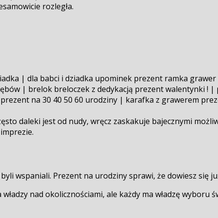
esamowicie rozległa.
ziadka | dla babci i dziadka upominek prezent ramka grawer 
zębów | brelok breloczek z dedykacją prezent walentynki ! |
k prezent na 30 40 50 60 urodziny | karafka z grawerem pre
o daleki jest od nudy, wręcz zaskakuje bajecznymi możliwoś
imprezie.
yli wspaniali. Prezent na urodziny sprawi, że dowiesz się ju
 ma władzy nad okolicznościami, ale każdy ma władzę wyboru 