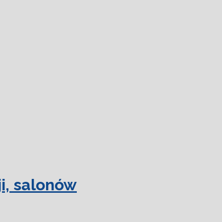
 więcej.
Ok, rozumiem
i, salonów