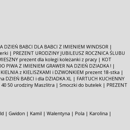
K NA DZIEŃ BABCI DLA BABCI Z IMIENIEM WINDSOR |
owerki | PREZENT URODZINY JUBILEUSZ ROCZNICA ŚLUBU
IESZNY prezent dla kolegi koleżanki z pracy | KOT
L DO PIWA Z IMIENIEM GRAWER NA DZIEŃ DZIADKA ! |
IELNIA z KIELISZKAMI i DZWONKIEM prezent 18-stka |
ent na DZIEŃ BABCI i dla DZIADKA XL | FARTUCH KUCHENNY
40 50 urodziny Maszlitra | Smoczki do butelek | PREZENT
ld | Gwidon | Kamil | Walentyna | Pola | Karolina |