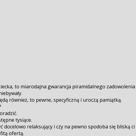
ziecka, to miarodajna gwarancja piramidalnego zadowoleni
niebywały.
dą również, to pewne, specyficzną i uroczą pamiątką.
?
oradzić.
tępne tysiące.
yć docelowo relaksujący i czy na pewno spodoba się bliską c
itą ofertą.