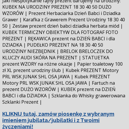
Jaki niespotykanie fajny prezent darujemy na urodziny:
się
KUBEK NA URODZINY PREZENT 18 30 40 50 DUŻO
WZORÓW | Prezent Herbaciarka Dzień Babci i Dziadka
Grawer | Karafka z Grawerem Prezent Urodziny 18 30 40
50 | Zestaw prezent dzień babci dziadka herbata miód |
KUBEK TERMICZNY OBIEKTYW DLA FOTOGRAF FOTO
PREZENT | RĘKAWICA prezent na DZIEŃ BABCI i dla
DZIADKA | PUDEŁKO PREZENT NA 18 30 40 50
URODZINY NIEZBĘDNIK | BRELOK BRELOCZEK DO
KLUCZY AUDI SKÓRA NA PREZENT | STATUETKA
prezent WZORY na różne okazje | Papier toaletowy 100
zł XL prezent urodziny ślub | Kubek PREZENT Motory
PRL WSK JUNAK SHL OSA JAWA | Kubek PREZENT
Motory PRL WSK JUNAK SHL OSA JAWA | Fartuch na
prezent DUŻO WZORÓW | KUBEK prezent na DZIEŃ
BABCI i dla DZIADKA | Szklanka do Whisky grawerowana
Szklanki Prezent |
KLIKNIJ tutaj, zamów piosenkę z wybranym
imieniem jubilata/jubilatki i z Twoimi
życzeniami!