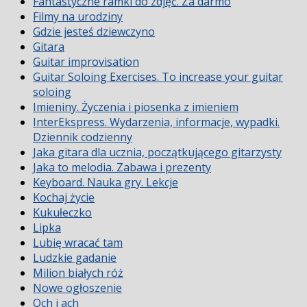
Fantastyczne ramki do zdjęć. Za darmo
Filmy na urodziny
Gdzie jesteś dziewczyno
Gitara
Guitar improvisation
Guitar Soloing Exercises. To increase your guitar
soloing
Imieniny. Życzenia i piosenka z imieniem
InterEkspress. Wydarzenia, informacje, wypadki.
Dziennik codzienny
Jaka gitara dla ucznia, początkującego gitarzysty
Jaka to melodia. Zabawa i prezenty
Keyboard. Nauka gry. Lekcje
Kochaj życie
Kukułeczko
Lipka
Lubię wracać tam
Ludzkie gadanie
Milion białych róż
Nowe ogłoszenie
Och i ach