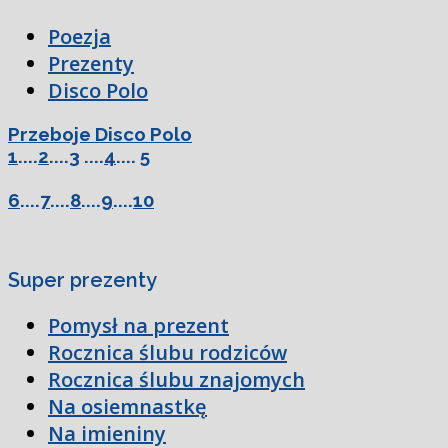
Poezja
Prezenty
Disco Polo
Przeboje Disco Polo
1
....
2
....
3
....
4
....
5
6
....
7
....
8
....
9
....
10
Super prezenty
Pomysł na prezent
Rocznica ślubu rodziców
Rocznica ślubu znajomych
Na osiemnastkę
Na imieniny