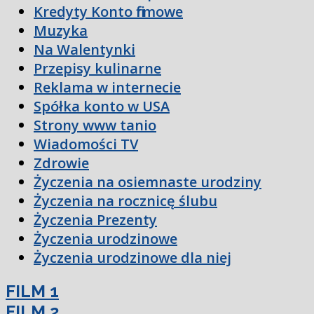
Kredyty Konto firmowe
Muzyka
Na Walentynki
Przepisy kulinarne
Reklama w internecie
Spółka konto w USA
Strony www tanio
Wiadomości TV
Zdrowie
Życzenia na osiemnaste urodziny
Życzenia na rocznicę ślubu
Życzenia Prezenty
Życzenia urodzinowe
Życzenia urodzinowe dla niej
FILM 1
FILM 2