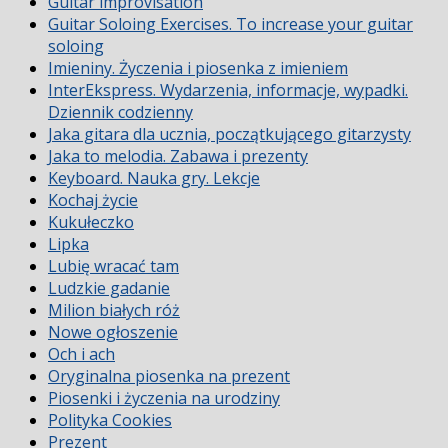
Guitar improvisation
Guitar Soloing Exercises. To increase your guitar
soloing
Imieniny. Życzenia i piosenka z imieniem
InterEkspress. Wydarzenia, informacje, wypadki.
Dziennik codzienny
Jaka gitara dla ucznia, początkującego gitarzysty
Jaka to melodia. Zabawa i prezenty
Keyboard. Nauka gry. Lekcje
Kochaj życie
Kukułeczko
Lipka
Lubię wracać tam
Ludzkie gadanie
Milion białych róż
Nowe ogłoszenie
Och i ach
Oryginalna piosenka na prezent
Piosenki i życzenia na urodziny
Polityka Cookies
Prezent