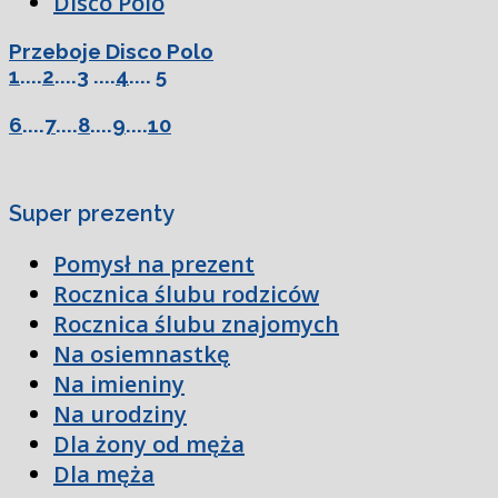
Disco Polo
Przeboje Disco Polo
1
....
2
....
3
....
4
....
5
6
....
7
....
8
....
9
....
10
Super prezenty
Pomysł na prezent
Rocznica ślubu rodziców
Rocznica ślubu znajomych
Na osiemnastkę
Na imieniny
Na urodziny
Dla żony od męża
Dla męża