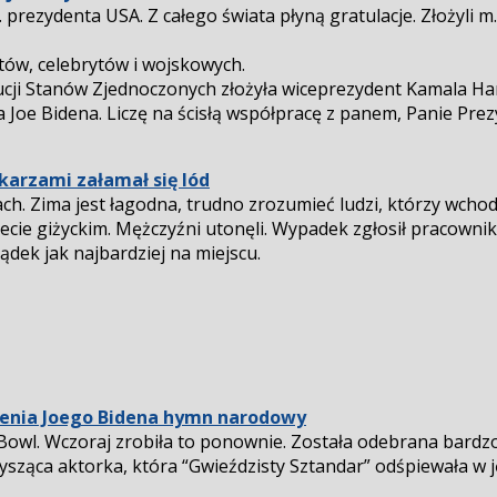
prezydenta USA. Z całego świata płyną gratulacje. Złożyli m.
tów, celebrytów i wojskowych.
ucji Stanów Zjednoczonych złożyła wiceprezydent Kamala Har
a Joe Bidena. Liczę na ścisłą współpracę z panem, Panie Pr
karzami załamał się lód
ach. Zima jest łagodna, trudno zrozumieć ludzi, którzy wchod
iecie giżyckim. Mężczyźni utonęli. Wypadek zgłosił pracowni
sądek jak najbardziej na miejscu.
żenia Joego Bidena hymn narodowy
Bowl. Wczoraj zrobiła to ponownie. Została odebrana bardzo
łysząca aktorka, która “Gwieździsty Sztandar” odśpiewała