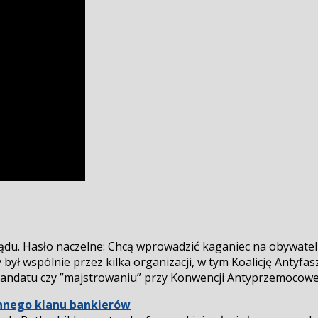
ządu. Hasło naczelne: Chcą wprowadzić kaganiec na obywateli
był wspólnie przez kilka organizacji, w tym Koalicję Antyfa
ndatu czy ”majstrowaniu” przy Konwencji Antyprzemocowej. 
łynnego klanu bankierów