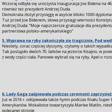
Wczoraj odbyła się uroczysta Inauguracja Joe Bidena na 46. 
również też prezydent Andrzej Duda.
Demokrata złożył przysięgę w asyście blisko 1000 dyploma
Tuż przed Joe Bidenem, słowa przysięgi wierności Konstyt
Andrzej Duda: “Moje najszczersze gratulacje dla prezydent
partnerstwa polsko-amerykańskiego”
5. Wyprawa na ryby zakończyła się tragicznie. Pod węd
Niestety, coraz częściej słyszymy, czytamy o takich wypadk
Tak postąpiło dwóch 70. latków na jeziorze Kisajno, w pow
z wody części ciała. Panowie wybrali się na ryby. Apel o roz
6. Lady Gaga zaśpiewała podczas ceremonii zaprzysię
Już w 2016 r. odśpiewała także hymn podczas finału Super 
Amerykanów. Wokalistce towarzyszyła Marlee Matlin, nies
polecanej stronie