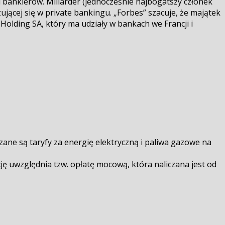
bankierów. Miliarder (jednocześnie najbogatszy członek
jącej się w private bankingu. „Forbes” szacuje, że majątek
 Holding SA, który ma udziały w bankach we Francji i
ne są taryfy za energię elektryczną i paliwa gazowe na
cję uwzględnia tzw. opłatę mocową, która naliczana jest od