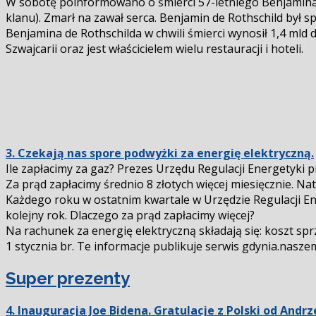
W sobotę poinformowano o śmierci 57-letniego Benjamina d
klanu). Zmarł na zawał serca. Benjamin de Rothschild był s
Benjamina de Rothschilda w chwili śmierci wynosił 1,4 mld d
Szwajcarii oraz jest właścicielem wielu restauracji i hoteli.
3. Czekają nas spore podwyżki za energię elektryczną.
Ile zapłacimy za gaz? Prezes Urzędu Regulacji Energetyki 
Za prąd zapłacimy średnio 8 złotych więcej miesięcznie. Na
Każdego roku w ostatnim kwartale w Urzędzie Regulacji En
kolejny rok. Dlaczego za prąd zapłacimy więcej?
Na rachunek za energię elektryczną składają się: koszt sprz
1 stycznia br. Te informacje publikuje serwis gdynia.nasze
Super prezenty
4. Inauguracja Joe Bidena. Gratulacje z Polski od Andr