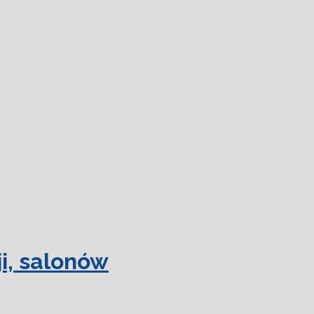
 więcej.
Ok, rozumiem
i, salonów