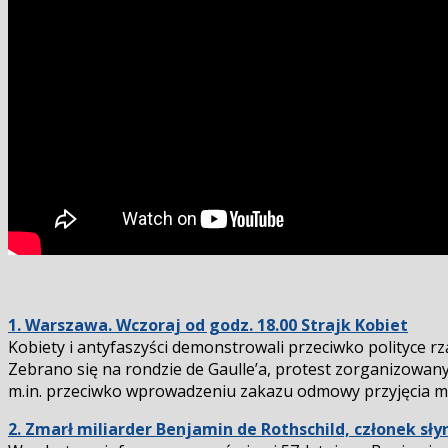
1. Warszawa. Wczoraj od godz. 18.00 Strajk Kobiet
Kobiety i antyfaszyści demonstrowali przeciwko polityce r
Zebrano się na rondzie de Gaulle’a, protest zorganizowany 
m.in. przeciwko wprowadzeniu zakazu odmowy przyjęcia ma
2. Zmarł miliarder Benjamin de Rothschild, członek s