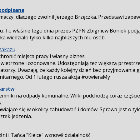
podpisana
umaczy, dlaczego zwolnił Jerzego Brzęczka. Przedstawi zape
ku. To właśnie tego dnia prezes PZPN Zbigniew Boniek podj
a wiedziało tylko kilka najbliższych mu osób.
 zakazu
chronić miejsca pracy i własny biznes.
wietrzone i ozonowane. Udostępniają też większą przestrzeń
atorzy. Uważają, że każdy kolejny dzień bez przyjmowania g
itarnego. Od 1 lutego rusza akcja #otwieraMy
darstw
mniki na odpady komunalne. Wilki podchodzą coraz częściej
.
jawiające się w okolicy zabudowań i domów. Sprawa jest o tyl
ztek jedzenia.
ni i Tańca “Kielce” wznowił działalność