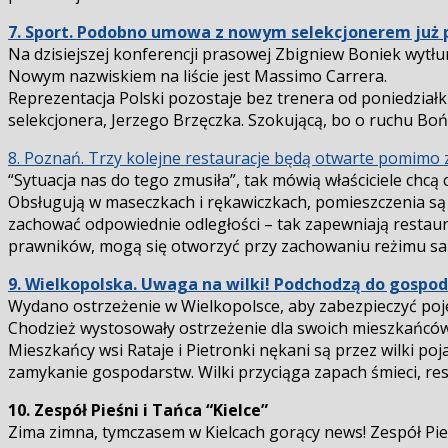
7. Sport. Podobno umowa z nowym selekcjonerem już 
Na dzisiejszej konferencji prasowej Zbigniew Boniek wytł
Nowym nazwiskiem na liście jest Massimo Carrera.
Reprezentacja Polski pozostaje bez trenera od poniedział
selekcjonera, Jerzego Brzęczka. Szokującą, bo o ruchu Bońk
8. Poznań. Trzy kolejne restauracje będą otwarte pomimo
“Sytuacja nas do tego zmusiła”, tak mówią właściciele chcą 
Obsługują w maseczkach i rękawiczkach, pomieszczenia są 
zachować odpowiednie odległości – tak zapewniają restaur
prawników, mogą się otworzyć przy zachowaniu reżimu san
9. Wielkopolska. Uwaga na wilki! Podchodzą do gospo
Wydano ostrzeżenie w Wielkopolsce, aby zabezpieczyć poje
Chodzież wystosowały ostrzeżenie dla swoich mieszkańców
Mieszkańcy wsi Rataje i Pietronki nękani są przez wilki po
zamykanie gospodarstw. Wilki przyciąga zapach śmieci, res
10. Zespół Pieśni i Tańca “Kielce”
Zima zimna, tymczasem w Kielcach gorący news! Zespół Pieś