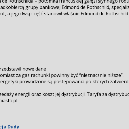
e Rothschilda – potomka francuskiej gałęzi słynnego rodu 
padkobiercą grupy bankowej Edmond de Rothschild, specjalizu
ol., a jego lwią część stanowił właśnie Edmond de Rothschild
przedstawił nowe dane
tomiast za gaz rachunki powinny być “nieznacznie niższe”.
ergetyki prowadzone są postępowania po których zatwierdza
edaży energii oraz koszt jej dystrybucji. Taryfa za dystrybu
miasto.pl
zeja Dudy