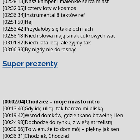
[02:28.13]Nasz kamper i maleńkie serca miast
[02:32.05]I cztery loty w kosmos
[02:36.34]Instrumental 8 taktów ref
[02:51.50]Hej
[02:53.42]Przydałoby się takie och i ach
[02:58.18]Niech słowa mają smak cukrowych wat
[03:01.82]Niech lata lecą, ale żyjmy tak
[03:06.33]By nigdy nie dorosnąć
Super prezenty
[00:02.04]Chodzież – moje miasto intro
[00:13.40]Gdy idę ulicą, tak bardzo mi bliską
[00:19.42]Wśród domków, gdzie tkano bawełnę i len
[00:24.98]Dochodzę do rynku, z wieżą strzelistą
[00:30.66]To wiem, że to dom mój – piękny jak sen
[00:36.31]Chodzież, Chodzież