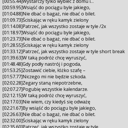
[00:55.44]Wystarczy tylko wybiec z domu i…
[00:59.95]Wsiąść do pociągu byle jakiego,
[01:04.88]Nie dbać o bagaż, nie dbać o bilet.
[01:09.73]Ściskając w ręku kamyk zielony
[01:14.08]Patrzeć, jak wszystko zostaje w tyle /2x
[01:18.97]Wsiąść do pociągu byle jakiego,
[01:23.73]Nie dbać o bagaż, nie dbać o bilet.
[01:28.55]Ściskając w ręku kamyk zielony
[01:33.12]Patrzeć, jak wszystko zostaje w tyle short break
[01:39.63]W taką podróż chcę wyruszyć,
[01:48.48]Gdy podły nastrój i pogoda,
[01:53.25]Zostawić ciebie, łóżko szafę –
[01:57.77]Niczego mi nie będzie szkoda.
[02:02.28]Zegary staną niepotrzebne,
[02:07.27]Pogubię wszystkie kalendarze.
[02:12.15]W taką podróż chcę wyruszyć,
[02:17.03]Nie wiem, czy kiedyś się odważę
[02:21.67]By wsiąść do pociągu byle jakiego,
[02:26.63]Nie dbać o bagaż, nie dbać o bilet.
[02:32.00]Ściskając w ręku kamyk zielony
[02:35.60]Patrzeć, jak wszystko zostaje w tyle