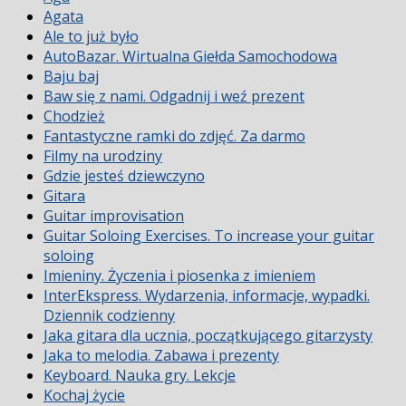
Agata
Ale to już było
AutoBazar. Wirtualna Giełda Samochodowa
Baju baj
Baw się z nami. Odgadnij i weź prezent
Chodzież
Fantastyczne ramki do zdjęć. Za darmo
Filmy na urodziny
Gdzie jesteś dziewczyno
Gitara
Guitar improvisation
Guitar Soloing Exercises. To increase your guitar
soloing
Imieniny. Życzenia i piosenka z imieniem
InterEkspress. Wydarzenia, informacje, wypadki.
Dziennik codzienny
Jaka gitara dla ucznia, początkującego gitarzysty
Jaka to melodia. Zabawa i prezenty
Keyboard. Nauka gry. Lekcje
Kochaj życie