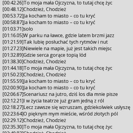
[00:42.26]To moja mała Ojczyzna, to tutaj chcę życ
[00:48.12]Chodzież, Chodzież
[00:53.72]Ja kocham to miasto – co tu kryć
[00:58.87]Ja kocham to miasto – co tu kryć
[01:03.71]solo
[01:16.05]W parku na ławce, gdzie latem brzmi jazz
[01:21.59]Tak lubię posłuchać tych rytmów i nut
[01:27.23]Niewiele na mapie, już jest takich miejsc
[01:32.89]Gdzie serca gorące topią lód
[01:38.30]Chodzież, Chodzież
[01:44.18]To moja mała Ojczyzna, to tutaj chcę życ
[01:50.23]Chodzież, Chodzież
[01:55.59]Ja kocham to miasto – co tu kryć
[02:00.90]Ja kocham to miasto – co tu kryć
[02:06.67]Scenariusz na jutro, dziś los dla mnie pisze
[02:12.21]I w życia teatrze już gram jedną z ról
[02:18.27]Lecz zawsze się wzruszam, gdziekolwiek usłyszę
[02:23.64]O pięknym mym mieście, wśród złotych pól
[02:29.12]Chodzież, Chodzież
[02:35.30]To moja mała Ojczyzna, to tutaj chcę życ