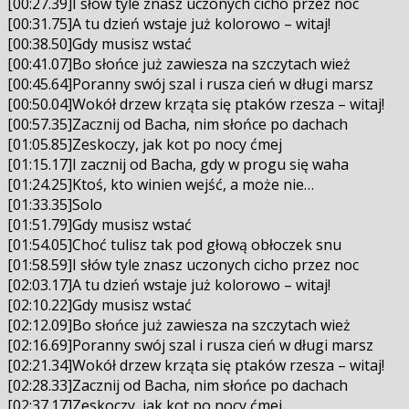
[00:27.39]I słów tyle znasz uczonych cicho przez noc
[00:31.75]A tu dzień wstaje już kolorowo – witaj!
[00:38.50]Gdy musisz wstać
[00:41.07]Bo słońce już zawiesza na szczytach wież
[00:45.64]Poranny swój szal i rusza cień w długi marsz
[00:50.04]Wokół drzew krząta się ptaków rzesza – witaj!
[00:57.35]Zacznij od Bacha, nim słońce po dachach
[01:05.85]Zeskoczy, jak kot po nocy ćmej
[01:15.17]I zacznij od Bacha, gdy w progu się waha
[01:24.25]Ktoś, kto winien wejść, a może nie…
[01:33.35]Solo
[01:51.79]Gdy musisz wstać
[01:54.05]Choć tulisz tak pod głową obłoczek snu
[01:58.59]I słów tyle znasz uczonych cicho przez noc
[02:03.17]A tu dzień wstaje już kolorowo – witaj!
[02:10.22]Gdy musisz wstać
[02:12.09]Bo słońce już zawiesza na szczytach wież
[02:16.69]Poranny swój szal i rusza cień w długi marsz
[02:21.34]Wokół drzew krząta się ptaków rzesza – witaj!
[02:28.33]Zacznij od Bacha, nim słońce po dachach
[02:37.17]Zeskoczy, jak kot po nocy ćmej