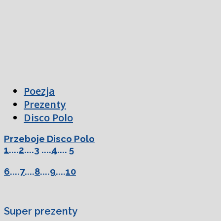
Poezja
Prezenty
Disco Polo
Przeboje Disco Polo
1
....
2
....
3
....
4
....
5
6
....
7
....
8
....
9
....
10
Super prezenty