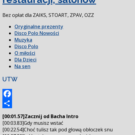
Bez opłat dla ZAIKS, STOART, ZPAV, OZZ
Oryginalne prezenty
Disco Polo Nowości
Muzyka
Disco Polo
O miłości
Dla Dzieci
Na sen
UTW
Facebook
Podziel
[00:01.57]Zacznij od Bacha Intro
się
[00:03.83]Gdy musisz wstać
[00:22.54]Choć tulisz tak pod głową obłoczek snu