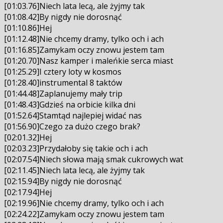
[01:03.76]Niech lata lecą, ale żyjmy tak
[01:08.42]By nigdy nie dorosnąć
[01:10.86]Hej
[01:12.48]Nie chcemy dramy, tylko och i ach
[01:16.85]Zamykam oczy znowu jestem tam
[01:20.70]Nasz kamper i maleńkie serca miast
[01:25.29]I cztery loty w kosmos
[01:28.40]instrumental 8 taktów
[01:44.48]Zaplanujemy mały trip
[01:48.43]Gdzieś na orbicie kilka dni
[01:52.64]Stamtąd najlepiej widać nas
[01:56.90]Czego za dużo czego brak?
[02:01.32]Hej
[02:03.23]Przydałoby się takie och i ach
[02:07.54]Niech słowa mają smak cukrowych wat
[02:11.45]Niech lata lecą, ale żyjmy tak
[02:15.94]By nigdy nie dorosnąć
[02:17.94]Hej
[02:19.96]Nie chcemy dramy, tylko och i ach
[02:24.22]Zamykam oczy znowu jestem tam