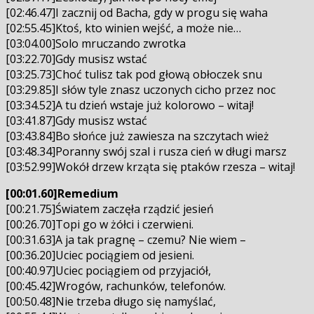
[02:46.47]I zacznij od Bacha, gdy w progu się waha
[02:55.45]Ktoś, kto winien wejść, a może nie…
[03:04.00]Solo mruczando zwrotka
[03:22.70]Gdy musisz wstać
[03:25.73]Choć tulisz tak pod głową obłoczek snu
[03:29.85]I słów tyle znasz uczonych cicho przez noc
[03:34.52]A tu dzień wstaje już kolorowo – witaj!
[03:41.87]Gdy musisz wstać
[03:43.84]Bo słońce już zawiesza na szczytach wież
[03:48.34]Poranny swój szal i rusza cień w długi marsz
[03:52.99]Wokół drzew krząta się ptaków rzesza – witaj!
[00:01.60]Remedium
[00:21.75]Światem zaczęła rządzić jesień
[00:26.70]Topi go w żółci i czerwieni.
[00:31.63]A ja tak pragnę – czemu? Nie wiem –
[00:36.20]Uciec pociągiem od jesieni.
[00:40.97]Uciec pociągiem od przyjaciół,
[00:45.42]Wrogów, rachunków, telefonów.
[00:50.48]Nie trzeba długo się namyślać,