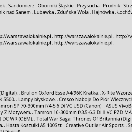
k . Sandomierz . Oborniki Śląskie . Przysucha . Prudnik . Str
ik nad Sanem . Lubawka . Zduńska Wola . Hajnówka . Łochów 
p://warszawalokalnie.pl . http://warszawalokalnie.pl . http://
p://warszawalokalnie.pl . http://warszawalokalnie.pl .
(Digital). . Brulion Oxford Esse A4/96K Kratka. . X-Rite Wzor
 5500. . Lampy błyskowe. . Cresco Naboje Do Piór Wiecznych 
mron SP 70-300mm f/4-5.6 Di VC USD (Canon). . ASUS VivoBook
y Z Motywem. . Tamron 16-300mm f/3.5-6.3 Di II VC PZD MACR
] DC WR (OEM). . Total War Saga: Thrones Of Britannia (Digita
. Hasta Koszulki A5 100Szt. . Creative Outlier Air Sports. . 
(Digital). .