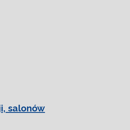
 więcej.
Ok, rozumiem
i, salonów