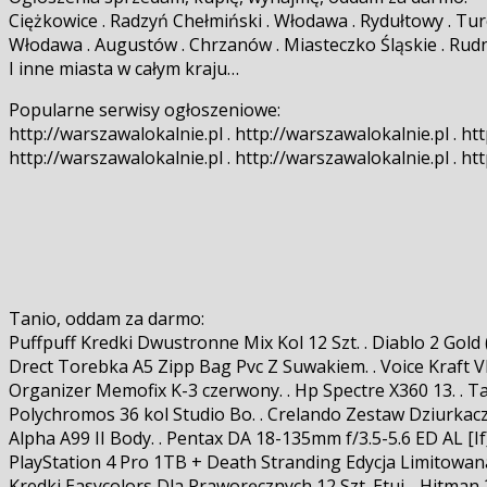
Ciężkowice . Radzyń Chełmiński . Włodawa . Rydułtowy . Ture
Włodawa . Augustów . Chrzanów . Miasteczko Śląskie . Rudn
I inne miasta w całym kraju…
Popularne serwisy ogłoszeniowe:
http://warszawalokalnie.pl . http://warszawalokalnie.pl . htt
http://warszawalokalnie.pl . http://warszawalokalnie.pl . htt
Tanio, oddam za darmo:
Puffpuff Kredki Dwustronne Mix Kol 12 Szt. . Diablo 2 Gold 
Drect Torebka A5 Zipp Bag Pvc Z Suwakiem. . Voice Kraft VK
Organizer Memofix K-3 czerwony. . Hp Spectre X360 13. . Ta
Polychromos 36 kol Studio Bo. . Crelando Zestaw Dziurkacz
Alpha A99 II Body. . Pentax DA 18-135mm f/3.5-5.6 ED AL [If
PlayStation 4 Pro 1TB + Death Stranding Edycja Limitowana. 
Kredki Easycolors Dla Praworęcznych 12 Szt. Etui. . Hitman 2 