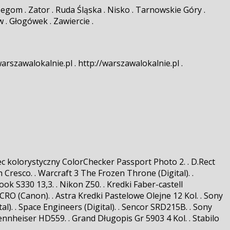
zegom . Zator . Ruda Śląska . Nisko . Tarnowskie Góry .
. Głogówek . Zawiercie .
warszawalokalnie.pl . http://warszawalokalnie.pl .
zec kolorystyczny ColorChecker Passport Photo 2. . D.Rect
Cresco. . Warcraft 3 The Frozen Throne (Digital). .
 S330 13,3. . Nikon Z50. . Kredki Faber-castell
O (Canon). . Astra Kredki Pastelowe Olejne 12 Kol. . Sony
l). . Space Engineers (Digital). . Sencor SRD215B. . Sony
Sennheiser HD559. . Grand Długopis Gr 5903 4 Kol. . Stabilo