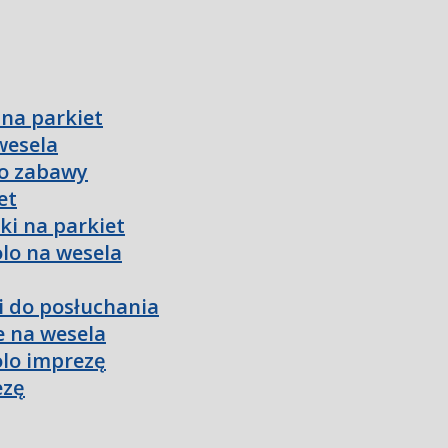
 na parkiet
wesela
do zabawy
et
ki na parkiet
olo na wesela
ki do posłuchania
e na wesela
olo imprezę
ezę