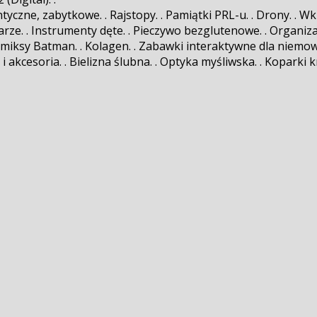
czne, zabytkowe. . Rajstopy. . Pamiątki PRL-u. . Drony. . Wkrę
arze. . Instrumenty dęte. . Pieczywo bezglutenowe. . Organiz
Komiksy Batman. . Kolagen. . Zabawki interaktywne dla niemowlą
i akcesoria. . Bielizna ślubna. . Optyka myśliwska. . Koparki k