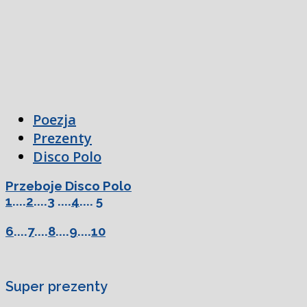
Poezja
Prezenty
Disco Polo
Przeboje Disco Polo
1
....
2
....
3
....
4
....
5
6
....
7
....
8
....
9
....
10
Super prezenty