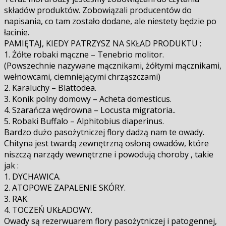
składów produktów. Zobowiązali producentów do
napisania, co tam zostało dodane, ale niestety będzie po
łacinie.
PAMIĘTAJ, KIEDY PATRZYSZ NA SKŁAD PRODUKTU :
1. Żółte robaki mączne – Tenebrio molitor.
(Powszechnie nazywane mącznikami, żółtymi mącznikami,
wełnowcami, ciemniejącymi chrząszczami)
2. Karaluchy – Blattodea.
3. Konik polny domowy – Acheta domesticus.
4. Szarańcza wędrowna – Locusta migratoria..
5. Robaki Buffalo – Alphitobius diaperinus.
Bardzo dużo pasożytniczej flory dadzą nam te owady.
Chityna jest twardą zewnętrzną osłoną owadów, które
niszczą narządy wewnętrzne i powodują choroby , takie
jak :
1. DYCHAWICA.
2. ATOPOWE ZAPALENIE SKÓRY.
3. RAK.
4. TOCZEŃ UKŁADOWY.
Owady są rezerwuarem flory pasożytniczej i patogennej,