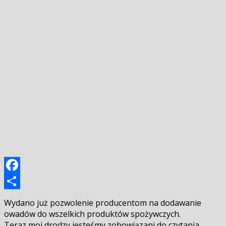
Facebook
Podziel
Wydano już pozwolenie producentom na dodawanie
się
owadów do wszelkich produktów spożywczych.
Teraz moi drodzy jesteśmy zobowiązani do czytania