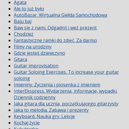
Agata
Ale to już było
AutoBazar. Wirtualna Giełda Samochodowa
Baju baj
Baw się z nami. Odgadnij i weź prezent
Chodzież
Fantastyczne ramki do zdjęć. Za darmo
Filmy na urodziny
Gdzie jesteś dziewczyno
Gitara
Guitar improvisation
Guitar Soloing Exercises. To increase your guitar
soloing
Imieniny. Życzenia i piosenka z imieniem
InterEkspress. Wydarzenia, informacje, wypadki.
Dziennik codzienny
Jaka gitara dla ucznia, początkującego gitarzysty
Jaka to melodia. Zabawa i prezenty
Keyboard. Nauka gry. Lekcje
Kochaj życie
Kukułeczko