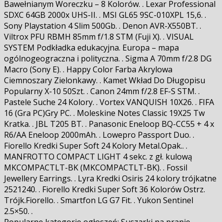
Bawełnianym Woreczku – 8 Kolorów. . Lexar Professional
SDXC 64GB 2000x UHS-II. . MSI GL65 9SC-010XPL 15,6. .
Sony Playstation 4 Slim 500Gb. . Denon AVR-X550BT. .
Viltrox PFU RBMH 85mm f/1.8 STM (Fuji X). . VISUAL
SYSTEM Podkładka edukacyjna. Europa – mapa
ogólnogeograficzna i polityczna. . Sigma A 70mm f/2.8 DG
Macro (Sony E). . Happy Color Farba Akrylowa
Ciemnoszary Zielonkawy. . Kamet Wkład Do Długopisu
Popularny X-10 50Szt. . Canon 24mm f/2.8 EF-S STM. .
Pastele Suche 24 Kolory. . Vortex VANQUISH 10X26. . FIFA
16 (Gra PC)Gry PC. . Moleskine Notes Classic 19X25 Tw
Kratka. . JBL T205 BT. . Panasonic Eneloop BQ-CC55 + 4 x
R6/AA Eneloop 2000mAh. . Lowepro Passport Duo. .
Fiorello Kredki Super Soft 24 Kolory Metal.Opak.. .
MANFROTTO COMPACT LIGHT 4 sekc. z gł. kulową
MKCOMPACTLT-BK (MKCOMPACTLT-BK). . Fossil
Jewellery Earrings. . Lyra Kredki Osiris 24 kolory trójkatne
2521240. . Fiorello Kredki Super Soft 36 Kolorów Ostrz.
Trójk.Fiorello. . Smartfon LG G7 Fit. . Yukon Sentinel
2.5×50. .
Popularne kategorie ogłoszeń: Suszarki na pranie. .