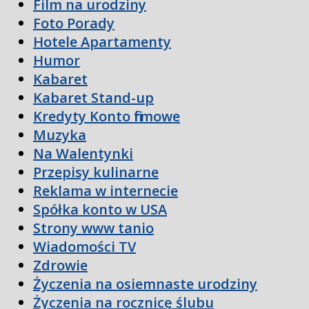
Film na urodziny
Foto Porady
Hotele Apartamenty
Humor
Kabaret
Kabaret Stand-up
Kredyty Konto firmowe
Muzyka
Na Walentynki
Przepisy kulinarne
Reklama w internecie
Spółka konto w USA
Strony www tanio
Wiadomości TV
Zdrowie
Życzenia na osiemnaste urodziny
Życzenia na rocznicę ślubu