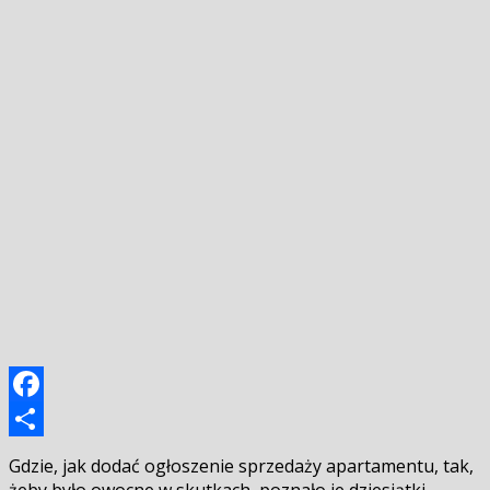
Facebook
Podziel
Gdzie, jak dodać ogłoszenie sprzedaży apartamentu, tak,
się