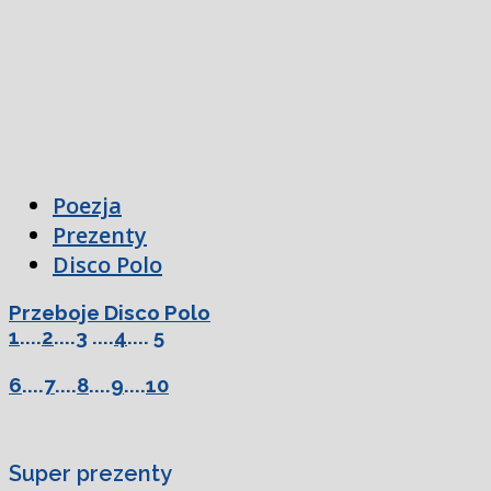
Poezja
Prezenty
Disco Polo
Przeboje Disco Polo
1
....
2
....
3
....
4
....
5
6
....
7
....
8
....
9
....
10
Super prezenty