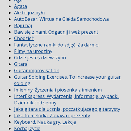
Agata
Ale to już było
AutoBazar. Wirtualna Giełda Samochodowa
Baju baj
Baw się z nami. Odgadnij i weź prezent
Chodzież
Fantastyczne ramki do zdjęć. Za darmo
Filmy na urodziny
Gdzie jesteś dziewczyno
Gitara
Guitar improvisation
Guitar Soloing Exercises. To increase your guitar
soloing
Imieniny. Życzenia i piosenka z imieniem
InterEkspress. Wydarzenia, informacje, wypadki.
Dziennik codzienny
Jaka gitara dla ucznia, początkującego gitarzysty
Jaka to melodia. Zabawa i prezenty
Keyboard. Nauka gry. Lekcje
Kochaj życie