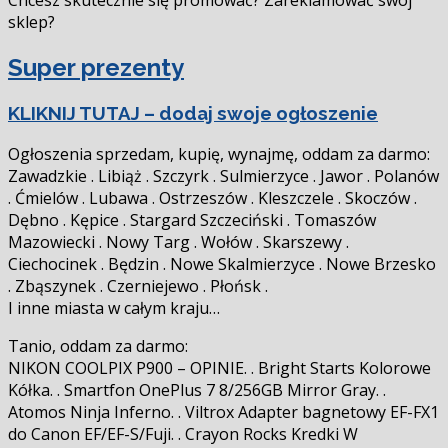
Chcesz skutecznie się promować? Zareklamować swój
sklep?
Super prezenty
KLIKNIJ TUTAJ – dodaj swoje ogłoszenie
Ogłoszenia sprzedam, kupię, wynajmę, oddam za darmo:
Zawadzkie . Libiąż . Szczyrk . Sulmierzyce . Jawor . Polanów
. Ćmielów . Lubawa . Ostrzeszów . Kleszczele . Skoczów .
Dębno . Kępice . Stargard Szczeciński . Tomaszów
Mazowiecki . Nowy Targ . Wołów . Skarszewy .
Ciechocinek . Będzin . Nowe Skalmierzyce . Nowe Brzesko
. Zbąszynek . Czerniejewo . Płońsk .
I inne miasta w całym kraju…
Tanio, oddam za darmo:
NIKON COOLPIX P900 – OPINIE. . Bright Starts Kolorowe
Kółka. . Smartfon OnePlus 7 8/256GB Mirror Gray. .
Atomos Ninja Inferno. . Viltrox Adapter bagnetowy EF-FX1
do Canon EF/EF-S/Fuji. . Crayon Rocks Kredki W