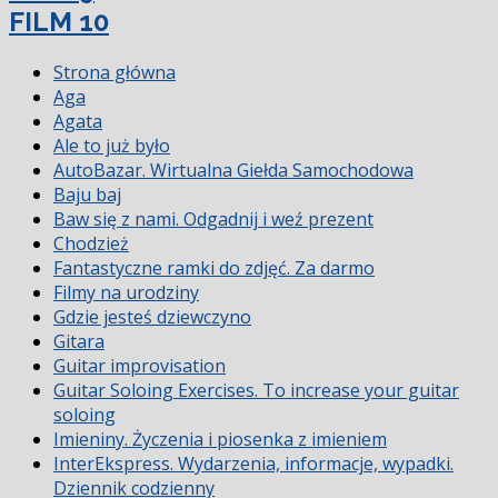
FILM 10
Strona główna
Aga
Agata
Ale to już było
AutoBazar. Wirtualna Giełda Samochodowa
Baju baj
Baw się z nami. Odgadnij i weź prezent
Chodzież
Fantastyczne ramki do zdjęć. Za darmo
Filmy na urodziny
Gdzie jesteś dziewczyno
Gitara
Guitar improvisation
Guitar Soloing Exercises. To increase your guitar
soloing
Imieniny. Życzenia i piosenka z imieniem
InterEkspress. Wydarzenia, informacje, wypadki.
Dziennik codzienny