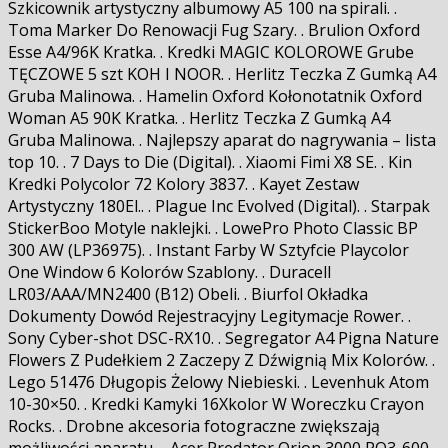
Szkicownik artystyczny albumowy A5 100 na spirali. .
Toma Marker Do Renowacji Fug Szary. . Brulion Oxford
Esse A4/96K Kratka. . Kredki MAGIC KOLOROWE Grube
TĘCZOWE 5 szt KOH I NOOR. . Herlitz Teczka Z Gumką A4
Gruba Malinowa. . Hamelin Oxford Kołonotatnik Oxford
Woman A5 90K Kratka. . Herlitz Teczka Z Gumką A4
Gruba Malinowa. . Najlepszy aparat do nagrywania – lista
top 10. . 7 Days to Die (Digital). . Xiaomi Fimi X8 SE. . Kin
Kredki Polycolor 72 Kolory 3837. . Kayet Zestaw
Artystyczny 180El.. . Plague Inc Evolved (Digital). . Starpak
StickerBoo Motyle naklejki. . LowePro Photo Classic BP
300 AW (LP36975). . Instant Farby W Sztyfcie Playcolor
One Window 6 Kolorów Szablony. . Duracell
LR03/AAA/MN2400 (B12) Obeli. . Biurfol Okładka
Dokumenty Dowód Rejestracyjny Legitymacje Rower. .
Sony Cyber-shot DSC-RX10. . Segregator A4 Pigna Nature
Flowers Z Pudełkiem 2 Zaczepy Z Dźwignią Mix Kolorów. .
Lego 51476 Długopis Żelowy Niebieski. . Levenhuk Atom
10-30×50. . Kredki Kamyki 16Xkolor W Woreczku Crayon
Rocks. . Drobne akcesoria fotograficzne zwiększają
możliwości aparatu.. . Acer Predator Orion 3000 PO3-600. .