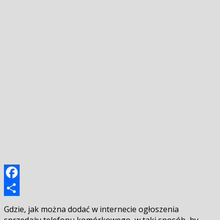
Facebook
Podziel
Gdzie, jak można dodać w internecie ogłoszenia
się