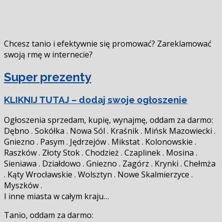
Chcesz tanio i efektywnie się promować? Zareklamować
swoją firmę w internecie?
Super prezenty
KLIKNIJ TUTAJ – dodaj swoje ogłoszenie
Ogłoszenia sprzedam, kupię, wynajmę, oddam za darmo:
Dębno . Sokółka . Nowa Sól . Kraśnik . Mińsk Mazowiecki .
Gniezno . Pasym . Jędrzejów . Mikstat . Kolonowskie .
Raszków . Złoty Stok . Chodzież . Czaplinek . Mosina .
Sieniawa . Działdowo . Gniezno . Zagórz . Krynki . Chełmża
. Kąty Wrocławskie . Wolsztyn . Nowe Skalmierzyce .
Myszków .
I inne miasta w całym kraju…
Tanio, oddam za darmo: