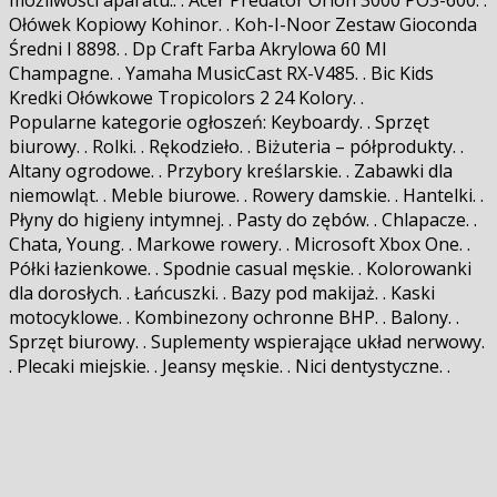
Ołówek Kopiowy Kohinor. . Koh-I-Noor Zestaw Gioconda
Średni I 8898. . Dp Craft Farba Akrylowa 60 Ml
Champagne. . Yamaha MusicCast RX-V485. . Bic Kids
Kredki Ołówkowe Tropicolors 2 24 Kolory. .
Popularne kategorie ogłoszeń: Keyboardy. . Sprzęt
biurowy. . Rolki. . Rękodzieło. . Biżuteria – półprodukty. .
Altany ogrodowe. . Przybory kreślarskie. . Zabawki dla
niemowląt. . Meble biurowe. . Rowery damskie. . Hantelki. .
Płyny do higieny intymnej. . Pasty do zębów. . Chlapacze. .
Chata, Young. . Markowe rowery. . Microsoft Xbox One. .
Półki łazienkowe. . Spodnie casual męskie. . Kolorowanki
dla dorosłych. . Łańcuszki. . Bazy pod makijaż. . Kaski
motocyklowe. . Kombinezony ochronne BHP. . Balony. .
Sprzęt biurowy. . Suplementy wspierające układ nerwowy.
. Plecaki miejskie. . Jeansy męskie. . Nici dentystyczne. .