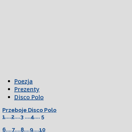
Poezja
Prezenty
Disco Polo
Przeboje Disco Polo
1
....
2
....
3
....
4
....
5
6
....
7
....
8
....
9
....
10