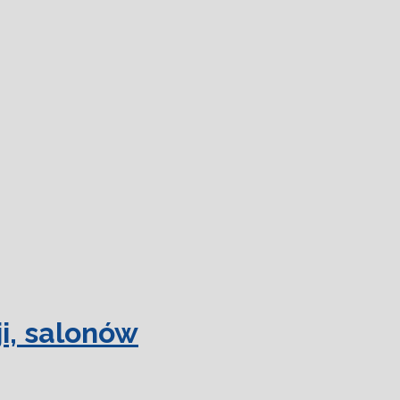
 więcej.
Ok, rozumiem
i, salonów