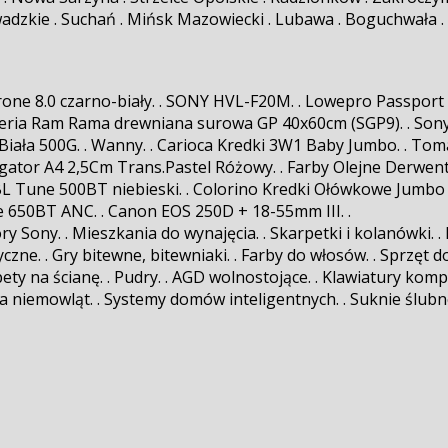
Zawadzkie . Suchań . Mińsk Mazowiecki . Lubawa . Boguchwała .
ne 8.0 czarno-biały. . SONY HVL-F20M. . Lowepro Passport Du
leria Ram Rama drewniana surowa GP 40x60cm (SGP9). . Sony
ała 500G. . Wanny. . Carioca Kredki 3W1 Baby Jumbo. . Toma 
regator A4 2,5Cm Trans.Pastel Różowy. . Farby Olejne Derwen
. . JBL Tune 500BT niebieski. . Colorino Kredki Ołówkowe J
L Live 650BT ANC. . Canon EOS 250D + 18-55mm III. .
ony. . Mieszkania do wynajęcia. . Skarpetki i kolanówki. . Dek
ktryczne. . Gry bitewne, bitewniaki. . Farby do włosów. . Sprzę
ety na ścianę. . Pudry. . AGD wolnostojące. . Klawiatury kompu
dla niemowląt. . Systemy domów inteligentnych. . Suknie ślubne