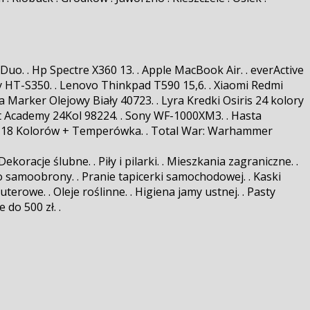
o. . Hp Spectre X360 13. . Apple MacBook Air. . everActive
 HT-S350. . Lenovo Thinkpad T590 15,6. . Xiaomi Redmi
Marker Olejowy Biały 40723. . Lyra Kredki Osiris 24 kolory
t Academy 24Kol 98224. . Sony WF-1000XM3. . Hasta
umbo 18 Kolorów + Temperówka. . Total War: Warhammer
oracje ślubne. . Piły i pilarki. . Mieszkania zagraniczne. .
t do samoobrony. . Pranie tapicerki samochodowej. . Kaski
terowe. . Oleje roślinne. . Higiena jamy ustnej. . Pasty
 do 500 zł. .