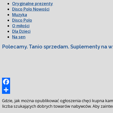
Oryginalne prezenty
Disco Polo Nowości
Muzyka
Disco Polo
O miłości
Dla Dzieci
Na sen
Polecamy. Tanio sprzedam. Suplementy na wz
Facebook
Podziel
Gdzie, jak można opublikować ogłoszenia chęci kupna kamer
się
liczba szukających dobrych towarów nabywców. Aby zainte