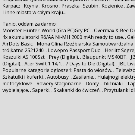
Karpacz . Kcynia . Krosno . Praszka . Szubin . Kozienice . 
I inne miasta w całym kraju…
Tanio, oddam za darmo:
Monster Hunter: World (Gra PC)Gry PC. . Overmax X-Bee Dro
4x akumulatorki R6/AA Ni-MH 2000 mAh ready to use. . Ga
AirDots Basic. . Mona Glina Rzeźbiarska Samoutwardzalna Bi
trójkatne 2521240. . Lowepro Passport Duo. . Herlitz Seg
Koszulki A5 100Szt. . Prey (Digital). . Blaupunkt MS40BT
(Digital). . Acer Swift 1 14,1. . 7 Days to Die (Digital). . JB
Popularne kategorie ogłoszeń: Pasta do włosów. . Telewizory S
Szkatułki i kuferki. . Autobusy. . Zasilanie. . Hulajnogi ele
motocyklowe. . Rowery stacjonarne. . Domy – bliźniaki. . Tap
wybielające. . Saperki. . Skakanki do ćwiczeń. . Przytulanki 