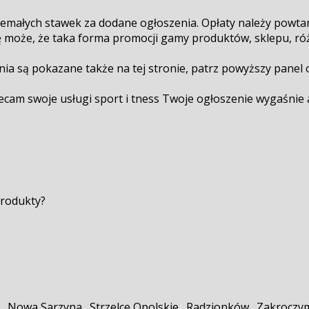
emałych stawek za dodane ogłoszenia. Opłaty należy powtarz
ię może, że taka forma promocji gamy produktów, sklepu, ró
enia są pokazane także na tej stronie, patrz powyższy panel
am swoje usługi sport i fitness Twoje ogłoszenie wygaśnie 
produkty?
. Nowa Sarzyna . Strzelce Opolskie . Radzionków . Zakroczym 