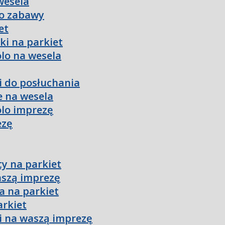
wesela
do zabawy
et
ki na parkiet
olo na wesela
ki do posłuchania
e na wesela
olo imprezę
ezę
ty na parkiet
aszą imprezę
a na parkiet
arkiet
i na waszą imprezę