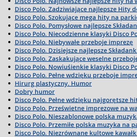
Disco Polo. Najnowsze najlepsze hity na 
Disco Polo. Zadziwiające najlepsze Hity 
Disco Polo. Szokujące mega hity na parki
Disco Polo. Pomysłowe najlepsze Składan
Disco Polo. Niecodzienne klasyki Disco P
Disco Polo. Niebywałe przeboje imprezę
Disco Polo. Dzisiejsze najlepsze Składan
Disco Polo. Zaskakujące weselne przeboj
Disco Polo. Nowiuśienkie klasyki Disco P
Disco Polo. Pełne wdzięku przeboje impr
Hirurg plastyczny. Humor
Dobry humor
Disco Polo. Pełne wdzięku najgorętsze hi
Disco Polo. Prześwietne imprezowe na w
Disco Polo. Nieszablonowe polska muzyk
Disco Polo. Przemiłe polska muzyka na p
Disco Polo. Niezrównane kultowe kawałk