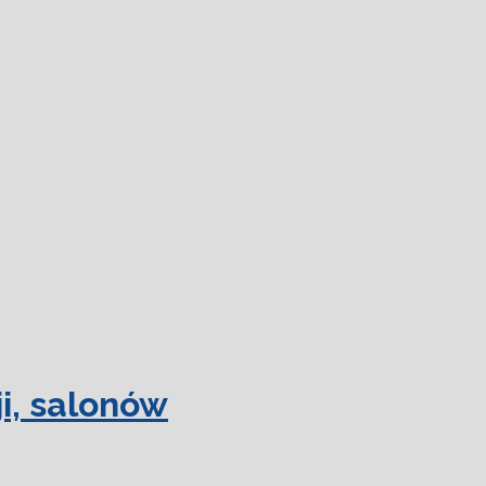
 więcej.
Ok, rozumiem
i, salonów