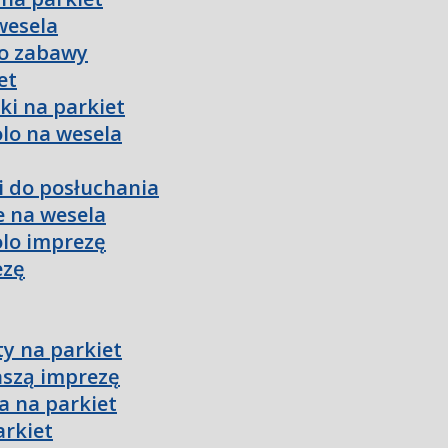
wesela
do zabawy
et
ki na parkiet
olo na wesela
ki do posłuchania
e na wesela
olo imprezę
ezę
ty na parkiet
aszą imprezę
a na parkiet
arkiet