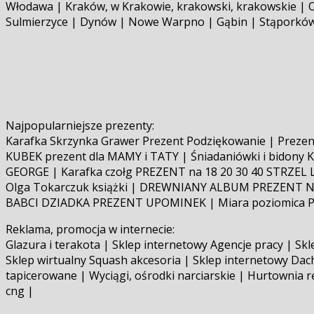
Włodawa | Kraków, w Krakowie, krakowski, krakowskie | Op
Sulmierzyce | Dynów | Nowe Warpno | Gąbin | Stąporków 
Najpopularniejsze prezenty:
Karafka Skrzynka Grawer Prezent Podziękowanie | Prezent
KUBEK prezent dla MAMY i TATY | Śniadaniówki i bidony 
GEORGE | Karafka czołg PREZENT na 18 20 30 40 STRZEL L
Olga Tokarczuk książki | DREWNIANY ALBUM PREZENT 
BABCI DZIADKA PREZENT UPOMINEK | Miara poziomica PR
Reklama, promocja w internecie:
Glazura i terakota | Sklep internetowy Agencje pracy | Sk
Sklep wirtualny Squash akcesoria | Sklep internetowy Dac
tapicerowane | Wyciągi, ośrodki narciarskie | Hurtownia 
cng |