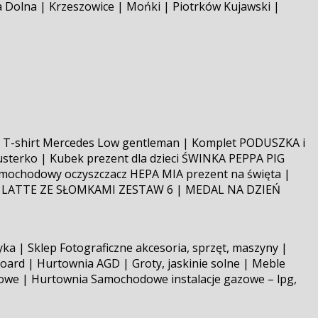
a Dolna | Krzeszowice | Mońki | Piotrków Kujawski |
ok, T-shirt Mercedes Low gentleman | Komplet PODUSZKA i
usterko | Kubek prezent dla dzieci ŚWINKA PEPPA PIG
Samochodowy oczyszczacz HEPA MIA prezent na święta |
A LATTE ZE SŁOMKAMI ZESTAW 6 | MEDAL NA DZIEŃ
ka | Sklep Fotograficzne akcesoria, sprzęt, maszyny |
oard | Hurtownia AGD | Groty, jaskinie solne | Meble
alowe | Hurtownia Samochodowe instalacje gazowe – lpg,