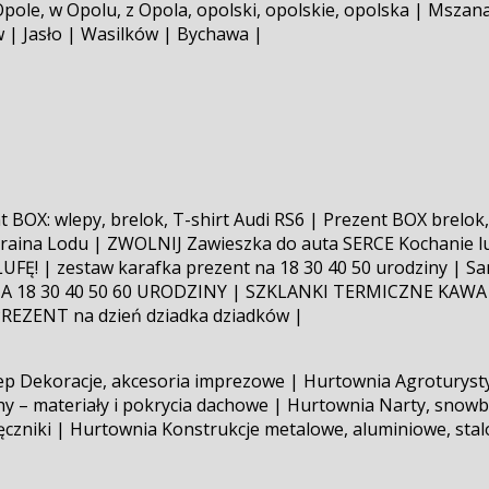
ole, w Opolu, z Opola, opolski, opolskie, opolska | Mszan
| Jasło | Wasilków | Bychawa |
 BOX: wlepy, brelok, T-shirt Audi RS6 | Prezent BOX brel
Kraina Lodu | ZWOLNIJ Zawieszka do auta SERCE Kochanie l
UFĘ! | zestaw karafka prezent na 18 30 40 50 urodziny | 
NA 18 30 40 50 60 URODZINY | SZKLANKI TERMICZNE KAW
EZENT na dzień dziadka dziadków |
lep Dekoracje, akcesoria imprezowe | Hurtownia Agroturysty
hy – materiały i pokrycia dachowe | Hurtownia Narty, snowb
ręczniki | Hurtownia Konstrukcje metalowe, aluminiowe, st