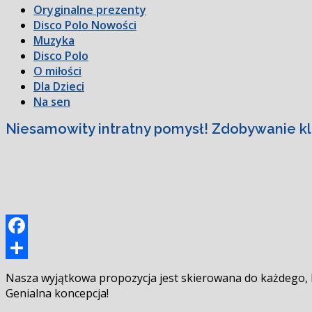
Oryginalne prezenty
Disco Polo Nowości
Muzyka
Disco Polo
O miłości
Dla Dzieci
Na sen
Niesamowity intratny pomysł! Zdobywanie kli
Facebook
Podziel
Nasza wyjątkowa propozycja jest skierowana do każdego, k
się
Genialna koncepcja!