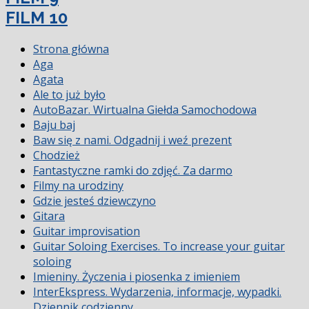
FILM 10
Strona główna
Aga
Agata
Ale to już było
AutoBazar. Wirtualna Giełda Samochodowa
Baju baj
Baw się z nami. Odgadnij i weź prezent
Chodzież
Fantastyczne ramki do zdjęć. Za darmo
Filmy na urodziny
Gdzie jesteś dziewczyno
Gitara
Guitar improvisation
Guitar Soloing Exercises. To increase your guitar
soloing
Imieniny. Życzenia i piosenka z imieniem
InterEkspress. Wydarzenia, informacje, wypadki.
Dziennik codzienny