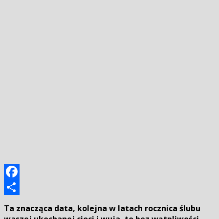
Facebook
Podziel
Ta znacząca data, kolejna w latach rocznica ślubu
się