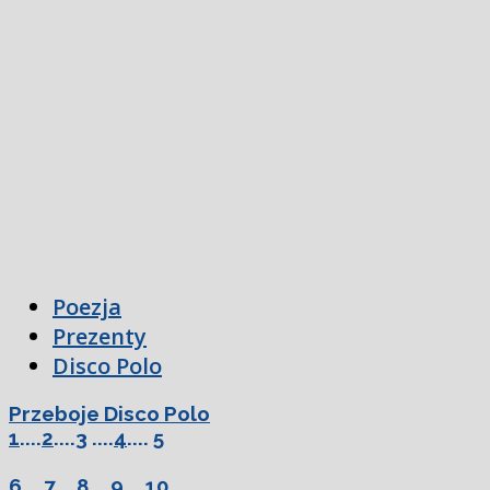
Poezja
Prezenty
Disco Polo
Przeboje Disco Polo
1
....
2
....
3
....
4
....
5
6
....
7
....
8
....
9
....
10