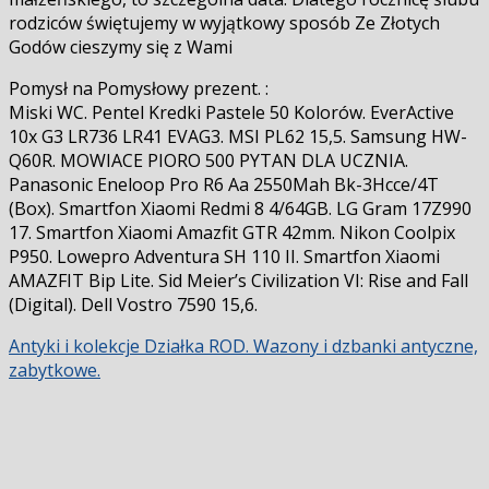
rodziców świętujemy w wyjątkowy sposób Ze Złotych
Godów cieszymy się z Wami
Pomysł na Pomysłowy prezent. :
Miski WC. Pentel Kredki Pastele 50 Kolorów. EverActive
10x G3 LR736 LR41 EVAG3. MSI PL62 15,5. Samsung HW-
Q60R. MOWIACE PIORO 500 PYTAN DLA UCZNIA.
Panasonic Eneloop Pro R6 Aa 2550Mah Bk-3Hcce/4T
(Box). Smartfon Xiaomi Redmi 8 4/64GB. LG Gram 17Z990
17. Smartfon Xiaomi Amazfit GTR 42mm. Nikon Coolpix
P950. Lowepro Adventura SH 110 II. Smartfon Xiaomi
AMAZFIT Bip Lite. Sid Meier’s Civilization VI: Rise and Fall
(Digital). Dell Vostro 7590 15,6.
Antyki i kolekcje Działka ROD. Wazony i dzbanki antyczne,
zabytkowe.