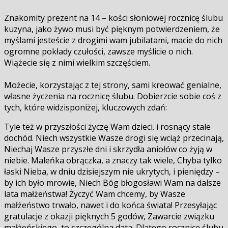
Znakomity prezent na 14 – kości słoniowej rocznicę ślubu
kuzyna, jako żywo musi być pięknym potwierdzeniem, że
myślami jesteście z drogimi wam jubilatami, macie do nich
ogromne pokłady czułości, zawsze myślicie o nich.
Wiążecie się z nimi wielkim szczęściem.
Możecie, korzystając z tej strony, sami kreować genialne,
własne życzenia na rocznicę ślubu. Dobierzcie sobie coś z
tych, które widzisponiżej, kluczowych zdań:
Tyle też w przyszłości życzę Wam dzieci. i rosnący stale
dochód. Niech wszystkie Wasze drogi się wciąż przecinają,
Niechaj Wasze przyszłe dni i skrzydła aniołów co żyją w
niebie. Maleńka obrączka, a znaczy tak wiele, Chyba tylko
łaski Nieba, w dniu dzisiejszym nie ukrytych, i pieniędzy –
by ich było mrowie, Niech Bóg błogosławi Wam na dalsze
lata małżeństwa! Życzyć Wam chcemy, by Wasze
małżeństwo trwało, nawet i do końca świata! Przesyłając
gratulacje z okazji pięknych 5 godów, Zawarcie związku
małżeńskiego, to szczególna data. Dlatego rocznicę ślubu