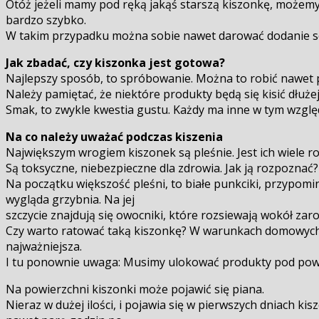
Otóż jeżeli mamy pod ręką jakąś starszą kiszonkę, możemy
bardzo szybko.
W takim przypadku można sobie nawet darować dodanie soli.
Jak zbadać, czy kiszonka jest gotowa?
Najlepszy sposób, to spróbowanie. Można to robić nawet p
Należy pamiętać, że niektóre produkty będą się kisić dłużej,
Smak, to zwykle kwestia gustu. Każdy ma inne w tym wzgl
Na co należy uważać podczas kiszenia
Największym wrogiem kiszonek są pleśnie. Jest ich wiele ro
Są toksyczne, niebezpieczne dla zdrowia. Jak ją rozpoznać?
Na początku większość pleśni, to białe punkciki, przypomi
wygląda grzybnia. Na jej
szczycie znajdują się owocniki, które rozsiewają wokół zaro
Czy warto ratować taką kiszonkę? W warunkach domowych nie
najważniejsza.
I tu ponownie uwaga: Musimy ulokować produkty pod powier
Na powierzchni kiszonki może pojawić się piana.
Nieraz w dużej ilości, i pojawia się w pierwszych dniach ki