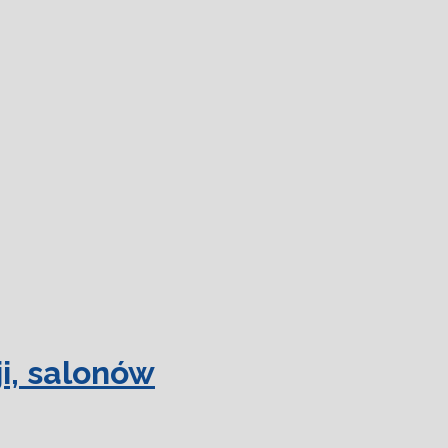
 więcej.
Ok, rozumiem
i, salonów