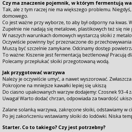
Czy ma znaczenie pojemnik, w którym fermentują w
Tak, ale z tym raczej nie ma większego problemu. Niegdyś, i
domowego.
Co jest ważne przy wyborze, to aby był odporny na kwas. 
Zupełnie nie nadają się metalowe, plastikowych też się nie
W naszych warunkach domowych wystarczą słoiki z metalo
Oczywiście powinny być przeznaczone do przechowywania ż
Muszą być szczelnie zamykane. Odcinamy dostęp powietrza, 
To ważne: Kiszenie jest fermentacją beztlenową! Pracują d
Polecamy przepłukać słoiki przegotowaną wodą.
Jak przygotować warzywa
Należy je oczywiście umyć, a nawet wyszorować. Zwłaszcz
Pokrojone na mniejsze kawałki lepiej się ukiszą
Do ciasno upakowanych warzyw dodajemy: Czosnek 93-4 ząbki
Uwaga! Warto dodać chrzan, odpowiada za twardość ukisz
Zalane solanką warzywa, zakręcone słoiki, odstawiamy w ci
Po jej zakończeniu wstawiamy słoiki do lodówki. Niska te
Starter. Co to takiego? Czy jest potrzebny?