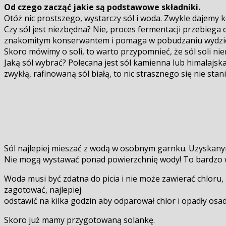
Od czego zacząć jakie są podstawowe składniki.
Otóż nic prostszego, wystarczy sól i woda. Zwykle dajemy ko
Czy sól jest niezbędna? Nie, proces fermentacji przebiega d
znakomitym konserwantem i pomaga w pobudzaniu wydzie
Skoro mówimy o soli, to warto przypomnieć, że sól soli ni
Jaką sól wybrać? Polecana jest sól kamienna lub himalajska
zwykłą, rafinowaną sól białą, to nic strasznego się nie stan
Sól najlepiej mieszać z wodą w osobnym garnku. Uzyskanym
Nie mogą wystawać ponad powierzchnię wody! To bardzo wa
Woda musi być zdatna do picia i nie może zawierać chloru, 
zagotować, najlepiej
odstawić na kilka godzin aby odparował chlor i opadły osa
Skoro już mamy przygotowaną solankę.