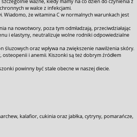
 szczególnie ważne, kiedy mamy na co dzień do czynienia z
chronnych w walce z infekcjami.
owi. Wiadomo, że witamina C w normalnych warunkach jest
wania na nowotwory, poza tym odmładzają, przeciwdziałając
u i elastyny, neutralizuje wolne rodniki odpowiedzialne
on śluzowych oraz wpływa na zwiększenie nawilżenia skóry.
, osteopenii i anemii. Kiszonki są też dobrym źródłem
zonki powinny być stale obecne w naszej diecie.
chew, kalafior, cukinia oraz jabłka, cytryny, pomarańcze,