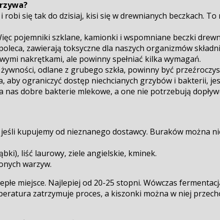
arzywa?
 robi się tak do dzisiaj, kisi się w drewnianych beczkach. T
Więc pojemniki szklane, kamionki i wspomniane beczki drewn
 poleca, zawierają toksyczne dla naszych organizmów składni
wymi nakrętkami, ale powinny spełniać kilka wymagań.
ywności, odlane z grubego szkła, powinny być przeźroczys
aby ograniczyć dostęp niechcianych grzybów i bakterii, jes
la nas dobre bakterie mlekowe, a one nie potrzebują dopływ
a jeśli kupujemy od nieznanego dostawcy. Buraków można ni
), liść laurowy, ziele angielskie, kminek.
onych warzyw.
epłe miejsce. Najlepiej od 20-25 stopni. Wówczas fermentac
mperatura zatrzymuje proces, a kiszonki można w niej prze