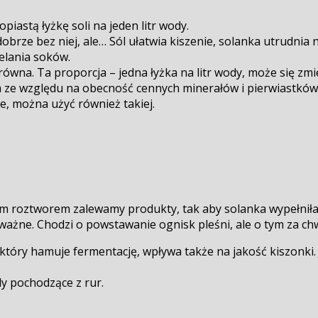
piastą łyżkę soli na jeden litr wody.
obrze bez niej, ale… Sól ułatwia kiszenie, solanka utrudnia n
lania soków.
erówna. Ta proporcja – jedna łyżka na litr wody, może się z
 ze względu na obecność cennych minerałów i pierwiastków śl
ie, można użyć również takiej.
 roztworem zalewamy produkty, tak aby solanka wypełniła sł
żne. Chodzi o powstawanie ognisk pleśni, ale o tym za chw
który hamuje fermentację, wpływa także na jakość kiszonki. J
dy pochodzące z rur.