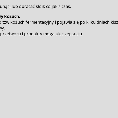
nąć, lub obracać słoik co jakiś czas.
ły kożuch.
to tzw kożuch fermentacyjny i pojawia się po kilku dniach kis
wy.
przetworu i produkty mogą ulec zepsuciu.