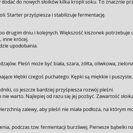
 dodać do nowych słoików kilka kropli soku. To znacznie pr
 Starter przyśpiesza i stabilizuje fermentację.
o drugim dniu i kolejnych. Większość kiszonek potrzebuje o
 inne krócej.
ędzie upodobania.
dzajów. Pleśń może być biała, szara, żółta, oliwkowa, zielon
nające kłębki czegoś puchatego. Kępki są miękkie i puszyste
dniki, co jeszcze bardziej przyśpiesza rozwój pleśni.
 warto. Najlepiej od razu się jej pozbyć. Zawartość słoika,
zchnią zalewy, aby pleśń nie miała podłoża, na którym mog
szenia, podczas tzw. fermentacji burzliwej. Pierwsze bąbelki