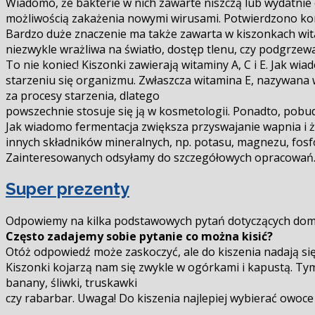
Wiadomo, że bakterie w nich zawarte niszczą lub wydatnie 
możliwością zakażenia nowymi wirusami. Potwierdzono korz
Bardzo duże znaczenie ma także zawarta w kiszonkach witam
niezwykle wrażliwa na światło, dostęp tlenu, czy podgrzewa
To nie koniec! Kiszonki zawierają witaminy A, C i E. Jak w
starzeniu się organizmu. Zwłaszcza witamina E, nazywana 
za procesy starzenia, dlatego
powszechnie stosuje się ją w kosmetologii. Ponadto, pobud
Jak wiadomo fermentacja zwiększa przyswajanie wapnia i żel
innych składników mineralnych, np. potasu, magnezu, fosf
Zainteresowanych odsyłamy do szczegółowych opracowań. Z 
Super prezenty
Odpowiemy na kilka podstawowych pytań dotyczących domo
Często zadajemy sobie pytanie co można kisić?
Otóż odpowiedź może zaskoczyć, ale do kiszenia nadają się
Kiszonki kojarzą nam się zwykle w ogórkami i kapustą. Tym
banany, śliwki, truskawki
czy rabarbar. Uwaga! Do kiszenia najlepiej wybierać owoce