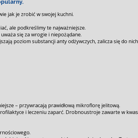
opularny.
wie jak je zrobić w swojej kuchni.
ać, ale podkreślimy te najważniejsze.
e uważa się za wrogie i niepożądane.
jszają poziom substancji anty odżywczych, zalicza się do nic
jsze – przywracają prawidłową mikroflorę jelitową.
profilaktyce i leczeniu zaparć. Drobnoustroje zawarte w kwa
ornościowego.