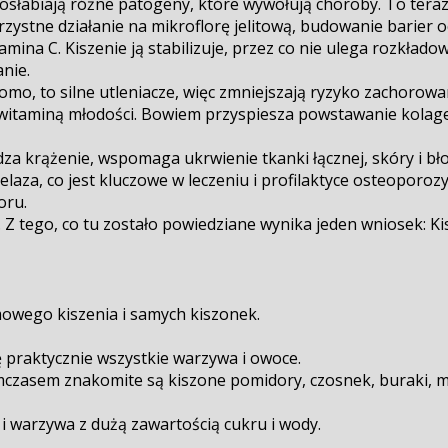
osłabiają różne patogeny, które wywołują choroby. To teraz
ystne działanie na mikroflorę jelitową, budowanie barier o
ina C. Kiszenie ją stabilizuje, przez co nie ulega rozkład
nie.
iadomo, to silne utleniacze, więc zmniejszają ryzyko zachoro
witaminą młodości. Bowiem przyspiesza powstawanie kolagen
za krążenie, wspomaga ukrwienie tkanki łącznej, skóry i bł
aza, co jest kluczowe w leczeniu i profilaktyce osteoporozy
oru.
tego, co tu zostało powiedziane wynika jeden wniosek: Kis
wego kiszenia i samych kiszonek.
 praktycznie wszystkie warzywa i owoce.
czasem znakomite są kiszone pomidory, czosnek, buraki, mar
 i warzywa z dużą zawartością cukru i wody.