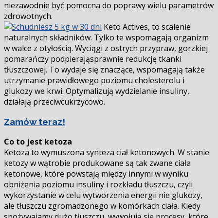
niezawodnie być pomocna do poprawy wielu parametrów
zdrowotnych.
Keto Actives, to scalenie
naturalnych składników. Tylko te wspomagają organizm
w walce z otyłością. Wyciągi z ostrych przypraw, gorzkiej
pomarańczy podpierająsprawnie redukcję tkanki
tłuszczowej. To wydaje się znaczące, wspomagają także
utrzymanie prawidłowego poziomu cholesterolu i
glukozy we krwi. Optymalizują wydzielanie insuliny,
działają przeciwcukrzycowo.
Zamów teraz!
Co to jest ketoza
Ketoza to wymuszona synteza ciał ketonowych. W stanie
ketozy w wątrobie produkowane są tak zwane ciała
ketonowe, które powstają między innymi w wyniku
obniżenia poziomu insuliny i rozkładu tłuszczu, czyli
wykorzystanie w celu wytworzenia energii nie glukozy,
ale tłuszczu zgromadzonego w komórkach ciała. Kiedy
spożywajamy dużo tłuszczu, wywołują się procesy, które