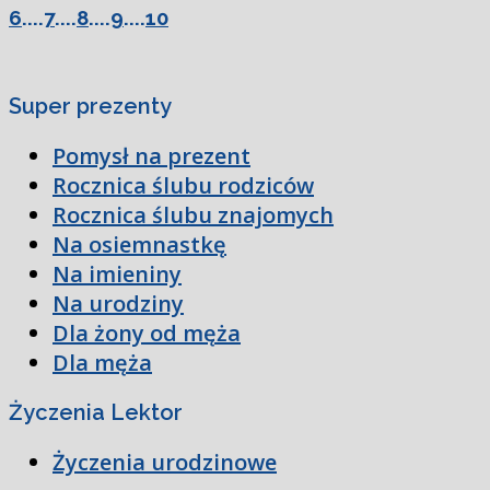
6
....
7
....
8
....
9
....
10
Super prezenty
Pomysł na prezent
Rocznica ślubu rodziców
Rocznica ślubu znajomych
Na osiemnastkę
Na imieniny
Na urodziny
Dla żony od męża
Dla męża
Życzenia Lektor
Życzenia urodzinowe