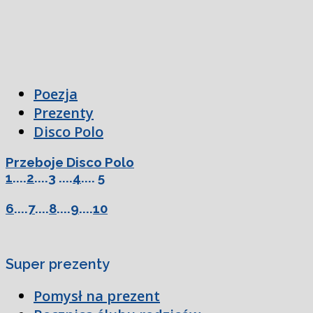
Poezja
Prezenty
Disco Polo
Przeboje Disco Polo
1
....
2
....
3
....
4
....
5
6
....
7
....
8
....
9
....
10
Super prezenty
Pomysł na prezent