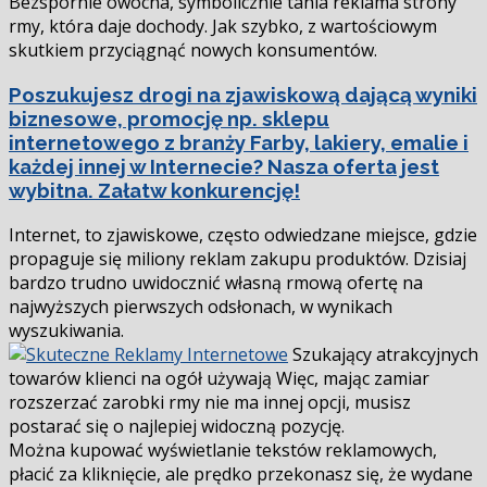
Bezspornie owocna, symbolicznie tania reklama strony
się
firmy, która daje dochody. Jak szybko, z wartościowym
skutkiem przyciągnąć nowych konsumentów.
Poszukujesz drogi na zjawiskową dającą wyniki
biznesowe, promocję np. sklepu
internetowego z branży Farby, lakiery, emalie i
każdej innej w Internecie? Nasza oferta jest
wybitna. Załatw konkurencję!
Internet, to zjawiskowe, często odwiedzane miejsce, gdzie
propaguje się miliony reklam zakupu produktów. Dzisiaj
bardzo trudno uwidocznić własną firmową ofertę na
najwyższych pierwszych odsłonach, w wynikach
wyszukiwania.
Szukający atrakcyjnych
towarów klienci na ogół używają Więc, mając zamiar
rozszerzać zarobki firmy nie ma innej opcji, musisz
postarać się o najlepiej widoczną pozycję.
Można kupować wyświetlanie tekstów reklamowych,
płacić za kliknięcie, ale prędko przekonasz się, że wydane