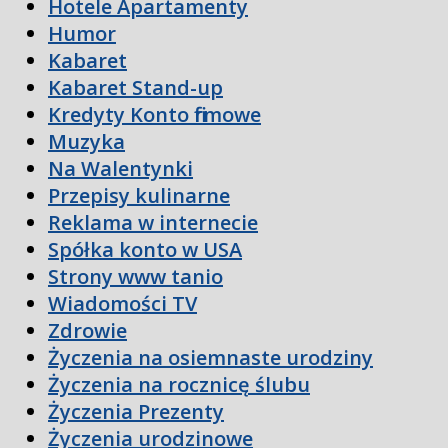
Hotele Apartamenty
Humor
Kabaret
Kabaret Stand-up
Kredyty Konto firmowe
Muzyka
Na Walentynki
Przepisy kulinarne
Reklama w internecie
Spółka konto w USA
Strony www tanio
Wiadomości TV
Zdrowie
Życzenia na osiemnaste urodziny
Życzenia na rocznicę ślubu
Życzenia Prezenty
Życzenia urodzinowe