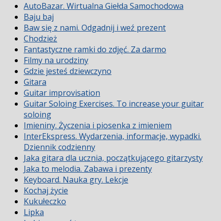
AutoBazar. Wirtualna Giełda Samochodowa
Baju baj
Baw się z nami. Odgadnij i weź prezent
Chodzież
Fantastyczne ramki do zdjęć. Za darmo
Filmy na urodziny
Gdzie jesteś dziewczyno
Gitara
Guitar improvisation
Guitar Soloing Exercises. To increase your guitar
soloing
Imieniny. Życzenia i piosenka z imieniem
InterEkspress. Wydarzenia, informacje, wypadki.
Dziennik codzienny
Jaka gitara dla ucznia, początkującego gitarzysty
Jaka to melodia. Zabawa i prezenty
Keyboard. Nauka gry. Lekcje
Kochaj życie
Kukułeczko
Lipka