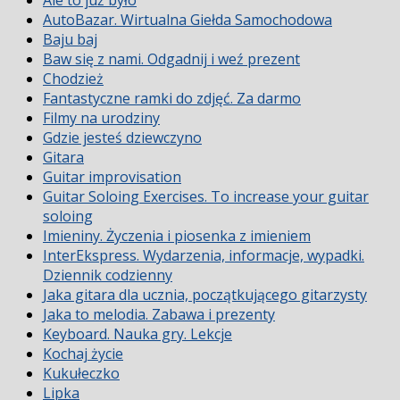
AutoBazar. Wirtualna Giełda Samochodowa
Baju baj
Baw się z nami. Odgadnij i weź prezent
Chodzież
Fantastyczne ramki do zdjęć. Za darmo
Filmy na urodziny
Gdzie jesteś dziewczyno
Gitara
Guitar improvisation
Guitar Soloing Exercises. To increase your guitar
soloing
Imieniny. Życzenia i piosenka z imieniem
InterEkspress. Wydarzenia, informacje, wypadki.
Dziennik codzienny
Jaka gitara dla ucznia, początkującego gitarzysty
Jaka to melodia. Zabawa i prezenty
Keyboard. Nauka gry. Lekcje
Kochaj życie
Kukułeczko
Lipka