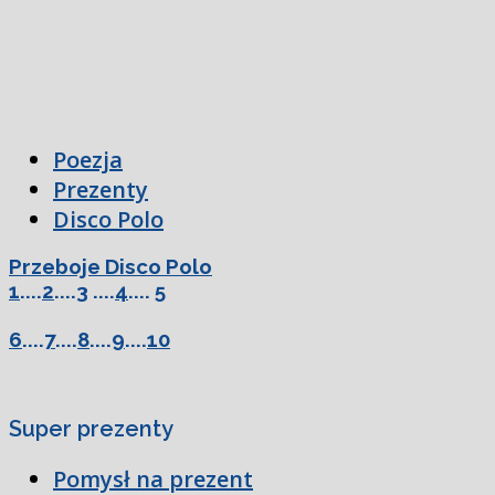
Poezja
Prezenty
Disco Polo
Przeboje Disco Polo
1
....
2
....
3
....
4
....
5
6
....
7
....
8
....
9
....
10
Super prezenty
Pomysł na prezent