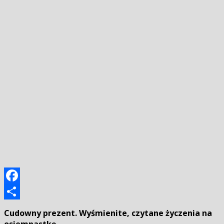
Facebook
Podziel
Cudowny prezent. Wyśmienite, czytane życzenia na
się