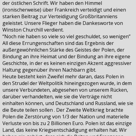
der östlichen Schrift. Wir haben den Himmel
(ironischerweise) über Frankreich verteidigt und einen
starken Beitrag zur Verteidigung Großbritanniens
geleistet. Unsere Flieger haben die Dankesworte von
Winston Churchill verdient.
“Noch nie haben so viele so viel geschuldet, so wenigen”
All diese Errungenschaften sind das Ergebnis der
außergewöhnlichen Stärke des Geistes der Polen, der
Bindung an ihre Heimat und der Bindung an ihre eigene
Geschichte, in der es keinen einzigen Akzent aggressiver
Haltung gegenüber ihren Nachbarn gibt.
Heute besteht kein Zweifel mehr daran, dass Polen in
den Strudel der Weltpolitik hineingezogen wurde, in dem
unsere Verbündeten, abgesehen von unserem Rücken,
darüber verhandelten, wie sie die Verträge nicht
einhalten können, und Deutschland und Russland, wie sie
die Beute teilen sollen . Der Zweite Weltkrieg brachte
Polen die Zerstörung von 1/3 der Nation und materielle
Verluste von bis zu 2 Billionen Euro. Polen ist das einzige
Land, das keine Kriegsentschädigung erhalten hat. Wir