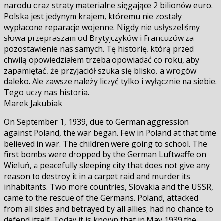
narodu oraz straty materialne sięgające 2 bilionów euro.
Polska jest jedynym krajem, któremu nie zostały
wypłacone reparacje wojenne. Nigdy nie usłyszeliśmy
słowa przepraszam od Brytyjczyków i Francuzów za
pozostawienie nas samych. Tę historię, którą przed
chwilą opowiedziałem trzeba opowiadać co roku, aby
zapamiętać, że przyjaciół szuka się blisko, a wrogów
daleko. Ale zawsze należy liczyć tylko i wyłącznie na siebie.
Tego uczy nas historia.
Marek Jakubiak
On September 1, 1939, due to German aggression
against Poland, the war began. Few in Poland at that time
believed in war. The children were going to school. The
first bombs were dropped by the German Luftwaffe on
Wieluń, a peacefully sleeping city that does not give any
reason to destroy it in a carpet raid and murder its
inhabitants. Two more countries, Slovakia and the USSR,
came to the rescue of the Germans. Poland, attacked
from all sides and betrayed by all allies, had no chance to
defend itself. Today it is known that in May 1939 the