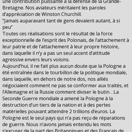
une contribution puissante à la défense de la Grande-
Bretagne. Nos aviateurs méritaient les paroles
d’appréciation de Winston Churchill.
“Jamais auparavant tant de gens devaient autant, à si
peu”
Toutes ces réalisations sont le résultat de la force
exceptionnelle de l’esprit des Polonais, de l’attachement à
leur patrie et de l’attachement à leur propre histoire,
dans laquelle il n’y a pas un seul accent d’attitude
agressive envers leurs voisins.
Aujourd’hui, il ne fait plus aucun doute que la Pologne a
été entraînée dans le tourbillon de la politique mondiale,
dans laquelle, en dehors de notre dos, nos alliés
négociaient comment ne pas se conformer aux traités, et
l’Allemagne et la Russie comment diviser le butin. . La
Seconde Guerre mondiale a amené la Pologne à la
destruction d’un tiers de la nation et à des pertes
matérielles pouvant atteindre 2 trillions d’euros. La
Pologne est le seul pays qui n’a pas reçu de réparations
de guerre. Nous n’avons jamais entendu les mots
s’excuser de la part des Britanniques et des Français de