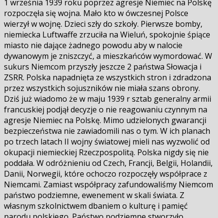
1 września 1939 roku poprzez agresje Niemiec na Polskę
się
rozpoczęła się wojna. Mało kto w ówczesnej Polsce
wierzył w wojnę. Dzieci szły do szkoły. Pierwsze bomby,
niemiecka Luftwaffe zrzuciła na Wieluń, spokojnie śpiące
miasto nie dające żadnego powodu aby w nalocie
dywanowym je zniszczyć, a mieszkańców wymordować. W
sukurs Niemcom przyszły jeszcze 2 państwa Słowacja i
ZSRR. Polska napadnięta ze wszystkich stron i zdradzona
przez wszystkich sojuszników nie miała szans obrony.
Dziś już wiadomo że w maju 1939 r sztab generalny armii
francuskiej podjął decyzje o nie reagowaniu czynnym na
agresje Niemiec na Polskę. Mimo udzielonych gwarancji
bezpieczeństwa nie zawiadomili nas o tym. W ich planach
po trzech latach II wojny światowej mieli nas wyzwolić od
okupacji niemieckiej Rzeczpospolitą. Polska nigdy się nie
poddała. W odróżnieniu od Czech, Francji, Belgii, Holandii,
Danii, Norwegii, które ochoczo rozpoczęły współprace z
Niemcami. Zamiast współpracy zafundowaliśmy Niemcom
państwo podziemne, ewenement w skali świata. Z
własnym szkolnictwem dbaniem o kulturę i pamięć
narodu polskiego. Państwo podziemne stworzyło