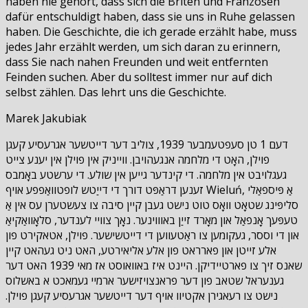
haben nie gehört, dass sich die Briten und Franzosen
dafür entschuldigt haben, dass sie uns in Ruhe gelassen
haben. Die Geschichte, die ich gerade erzählt habe, muss
jedes Jahr erzählt werden, um sich daran zu erinnern,
dass Sie nach nahen Freunden und weit entfernten
Feinden suchen. Aber du solltest immer nur auf dich
selbst zählen. Das lehrt uns die Geschichte.
Marek Jakubiak
דעם 1 טן סעפטעמבער 1939, צוליב דער דייטשער אגרעסיע קעגן
פוילן, האָט די מלחמה אנגעהויבן. ווייניק אין פוילן אין יענע צייט
געגלויבט אין מלחמה. די קינדער גייען אין שולע. די ערשטע באָמבס
זענען דראַפּט דורך די דייַטש לופטוואַפפע אויף Wieluń, אַ פּיספאַלי
סליפּינג שטאָט וואָס טוט נישט געבן קיין סיבה צו צעשטערן עס אין אַ
טעפּעך אָנפאַל און מאָרד זייַן באוווינער. נאָך צוויי לענדער, סלאָוואַקיאַ
און די וססר, געקומען צו ראַטעווען די דייטשישער. פוילן, אטאקירט פון
אלע זייטן און פארראט פון אלע אליאירטע, האט ניט געהאט קיין
שאנס זיך צו פארטיידיקן. היינט איז באוואוסט אז מאי 1939 האט דער
גענעראל שטאב פון דער פראנצויזישער ארמיי געמאכט א באשלוס
נישט צו רעאגירן אקטיוו אויף דער דייטשער אגרעסיע קעגן פוילן.