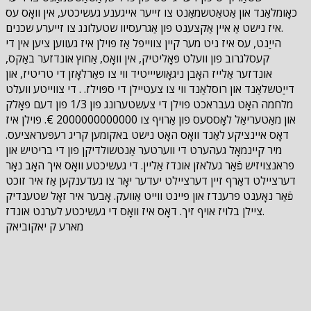
כאָומלאַנד און אַטאַטשמאַנט צו זייער אייגענע געשיכטע, אין וואָס עס
איז נישט אַ איין אַקצענט פון אַגרעסיוו שטעלונג צו זייערע שכנים.
הייַנט, עס איז ניט מער קיין צווייפל אַז פוילן איז געווען ציען אין די
קעסלגרוב פון וועלט פּאָליטיק, אין וואָס, אַחוץ אונדזער באַקס,
אונדזער אַלייז האָבן ניגאָושיייטיד ווי צו פאַרלאָזן די טריטיז, און
דייַטשלאַנד און רוסלאַנד ווי צו צעטיילן די ספּוילז. . די צווייטע וועלט
מלחמה האָט געבראכט פוילן די צעשטערונג פון 1/3 פון דעם פאָלק
און מאַטעריאַל לאָססעס פון אַרויף צו 2000000000000 €. פוילן איז
דאָס איינציקע לאַנד וואָס האָט נישט באקומען קריג רעפּעראציעס.
מיר קיינמאָל געהערט די ווערטער אַנטשולדיקן פון די בריטיש און
פראנצויזיש פֿאַר געלאזן אונדז אַליין. די געשיכטע וואָס איך האָב נאָר
דערציילט דאַרף זיין דערציילט יעדער יאָר צו געדענקען אַז איר זוכט
פֿאַר נאָענט פרענדז און פיינט ווייט אַוועק. אָבער איר זאָל שטענדיק
ציילן בלויז אויף זיך. דאָס איז וואָס די געשיכטע לערנט אונדז.
מארע ק יאקוביאק