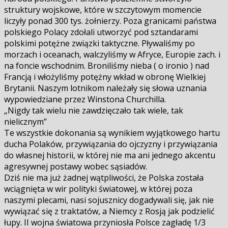
struktury wojskowe, które w szczytowym momencie
liczyły ponad 300 tys. żołnierzy. Poza granicami państwa
polskiego Polacy zdołali utworzyć pod sztandarami
polskimi potężne związki taktyczne. Pływaliśmy po
morzach i oceanach, walczyliśmy w Afryce, Europie zach. i
na foncie wschodnim. Broniliśmy nieba ( o ironio ) nad
Francją i włożyliśmy potężny wkład w obronę Wielkiej
Brytanii. Naszym lotnikom należały się słowa uznania
wypowiedziane przez Winstona Churchilla.
„Nigdy tak wielu nie zawdzięczało tak wiele, tak
nielicznym”
Te wszystkie dokonania są wynikiem wyjątkowego hartu
ducha Polaków, przywiązania do ojczyzny i przywiązania
do własnej historii, w której nie ma ani jednego akcentu
agresywnej postawy wobec sąsiadów.
Dziś nie ma już żadnej wątpliwości, że Polska została
wciągnięta w wir polityki światowej, w której poza
naszymi plecami, nasi sojusznicy dogadywali się, jak nie
wywiązać się z traktatów, a Niemcy z Rosją jak podzielić
łupy. II wojna światowa przyniosła Polsce zagładę 1/3