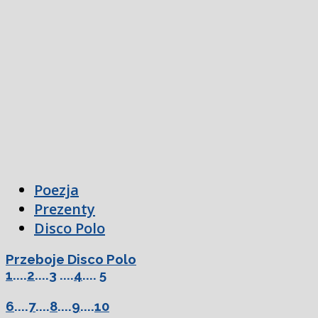
Poezja
Prezenty
Disco Polo
Przeboje Disco Polo
1
....
2
....
3
....
4
....
5
6
....
7
....
8
....
9
....
10