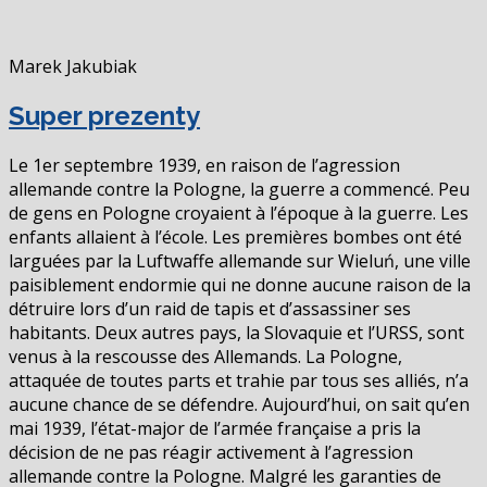
Marek Jakubiak
Super prezenty
Le 1er septembre 1939, en raison de l’agression
allemande contre la Pologne, la guerre a commencé. Peu
de gens en Pologne croyaient à l’époque à la guerre. Les
enfants allaient à l’école. Les premières bombes ont été
larguées par la Luftwaffe allemande sur Wieluń, une ville
paisiblement endormie qui ne donne aucune raison de la
détruire lors d’un raid de tapis et d’assassiner ses
habitants. Deux autres pays, la Slovaquie et l’URSS, sont
venus à la rescousse des Allemands. La Pologne,
attaquée de toutes parts et trahie par tous ses alliés, n’a
aucune chance de se défendre. Aujourd’hui, on sait qu’en
mai 1939, l’état-major de l’armée française a pris la
décision de ne pas réagir activement à l’agression
allemande contre la Pologne. Malgré les garanties de