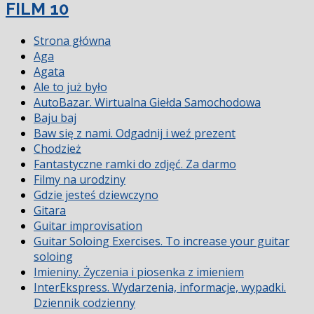
FILM 10
Strona główna
Aga
Agata
Ale to już było
AutoBazar. Wirtualna Giełda Samochodowa
Baju baj
Baw się z nami. Odgadnij i weź prezent
Chodzież
Fantastyczne ramki do zdjęć. Za darmo
Filmy na urodziny
Gdzie jesteś dziewczyno
Gitara
Guitar improvisation
Guitar Soloing Exercises. To increase your guitar
soloing
Imieniny. Życzenia i piosenka z imieniem
InterEkspress. Wydarzenia, informacje, wypadki.
Dziennik codzienny