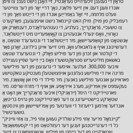
טראָץ די געגעבן זיכערהייט געראַנטיז, זיי האָבן נישט געבנ צו וויסן
אונדז וועגן דעם. אין זייער פּלאַנז, נאָך דריי יאָר פון דער צווייטער
וועלט מלחמה, זיי זאָל באַפרייַען אונדז פון די דייַטש פאַך פון די
רעפובליק פון פוילן. פוילן האט קיינמאל נישט אויפגעגעבן. פאַרקערט
צו טשעכיי, פֿראַנקרייַך, בעלגיע, די נעטהערלאַנדס, דענמאַרק און
נאָרווייַ, וואָס יגערלי אנגעהויבן צו קאָואַפּערייט מיט דייַטשלאַנד.
אַנשטאָט פון קוואַפּעריישאַן, מיר דייַטשלאַנד די ונטערערד שטאַט, אַ
דערשיינונג אויף אַ גלאבאלע וואָג. מיט זייער אייגן בילדונג, זאָרגן פֿאַר
די קולטור און זכּרון פון דער פויליש פאָלק. די ונטערערד שטאַט
באשאפן מיליטעריש סטראַקטשערז וואָס בייַ זייער שפּיץ געציילט
איבער 300,000. זעלנער. אויסער די גרענעצן פון דער פוילישער
מדינה איז די פוילישע געלונגען אויפצושטעלן מעכטיקע טאקטישע
פאראיינען אונטער פוילישע באנערן. מיר סיילד די סיז און אָושאַנז, מיר
געקעמפט אין אפריקע, מערב אייראָפּע. און אויף די מזרח שריפֿט. מיר
פארטיידיקט די הימל (ייראַניקלי) איבער פֿראַנקרייַך און האָט אַ
שטאַרקע ביישטייערונג צו דער פאַרטיידיקונג פון גרויס בריטאַן.
אונדזער אַירמען דיזערווד די ווערטער פון אַפּרישייישאַן פון ווינסטאָן
טשערטשיל.
“קיינמאָל פריער אַזוי פילע שולדיק געווען אַזוי פיל, צו אַזוי ווייניק”
כל די דערגרייכונגען זענען דער רעזולטאַט פון די יקסעפּשאַנאַל
שטאַרקייט פון דער גייסט פון פּויליש, אַטאַטשמאַנט צו זייער