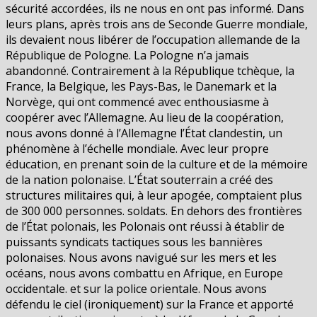
sécurité accordées, ils ne nous en ont pas informé. Dans
leurs plans, après trois ans de Seconde Guerre mondiale,
ils devaient nous libérer de l’occupation allemande de la
République de Pologne. La Pologne n’a jamais
abandonné. Contrairement à la République tchèque, la
France, la Belgique, les Pays-Bas, le Danemark et la
Norvège, qui ont commencé avec enthousiasme à
coopérer avec l’Allemagne. Au lieu de la coopération,
nous avons donné à l’Allemagne l’État clandestin, un
phénomène à l’échelle mondiale. Avec leur propre
éducation, en prenant soin de la culture et de la mémoire
de la nation polonaise. L’État souterrain a créé des
structures militaires qui, à leur apogée, comptaient plus
de 300 000 personnes. soldats. En dehors des frontières
de l’État polonais, les Polonais ont réussi à établir de
puissants syndicats tactiques sous les bannières
polonaises. Nous avons navigué sur les mers et les
océans, nous avons combattu en Afrique, en Europe
occidentale. et sur la police orientale. Nous avons
défendu le ciel (ironiquement) sur la France et apporté