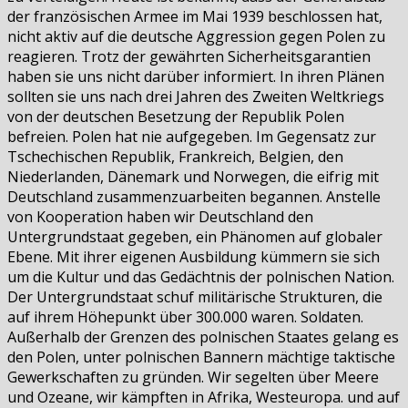
der französischen Armee im Mai 1939 beschlossen hat,
nicht aktiv auf die deutsche Aggression gegen Polen zu
reagieren. Trotz der gewährten Sicherheitsgarantien
haben sie uns nicht darüber informiert. In ihren Plänen
sollten sie uns nach drei Jahren des Zweiten Weltkriegs
von der deutschen Besetzung der Republik Polen
befreien. Polen hat nie aufgegeben. Im Gegensatz zur
Tschechischen Republik, Frankreich, Belgien, den
Niederlanden, Dänemark und Norwegen, die eifrig mit
Deutschland zusammenzuarbeiten begannen. Anstelle
von Kooperation haben wir Deutschland den
Untergrundstaat gegeben, ein Phänomen auf globaler
Ebene. Mit ihrer eigenen Ausbildung kümmern sie sich
um die Kultur und das Gedächtnis der polnischen Nation.
Der Untergrundstaat schuf militärische Strukturen, die
auf ihrem Höhepunkt über 300.000 waren. Soldaten.
Außerhalb der Grenzen des polnischen Staates gelang es
den Polen, unter polnischen Bannern mächtige taktische
Gewerkschaften zu gründen. Wir segelten über Meere
und Ozeane, wir kämpften in Afrika, Westeuropa. und auf