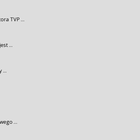
tora TVP …
jest …
y …
owego …