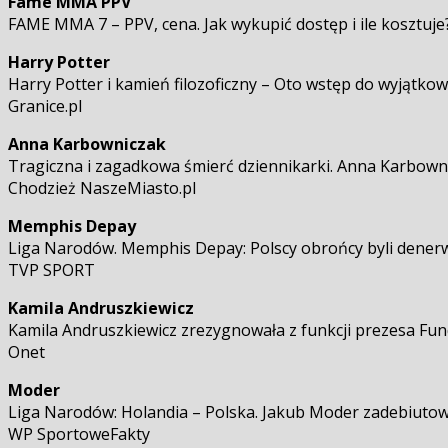
Fame MMA PPV
FAME MMA 7 – PPV, cena. Jak wykupić dostęp i ile kosztuje
Harry Potter
Harry Potter i kamień filozoficzny – Oto wstęp do wyjątko
Granice.pl
Anna Karbowniczak
Tragiczna i zagadkowa śmierć dziennikarki. Anna Karbown
Chodzież NaszeMiasto.pl
Memphis Depay
Liga Narodów. Memphis Depay: Polscy obrońcy byli dener
TVP SPORT
Kamila Andruszkiewicz
Kamila Andruszkiewicz zrezygnowała z funkcji prezesa Fun
Onet
Moder
Liga Narodów: Holandia – Polska. Jakub Moder zadebiutow
WP SportoweFakty