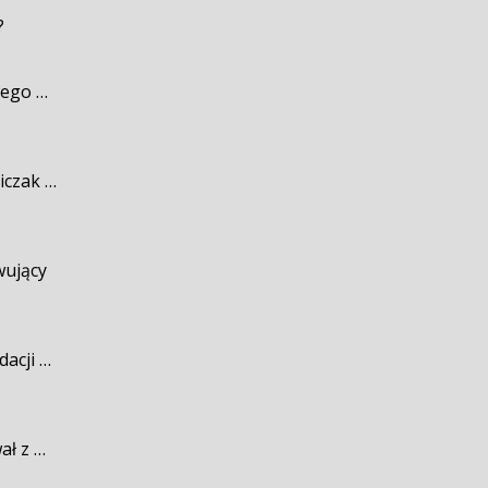
?
wego …
iczak …
wujący
dacji …
ał z …