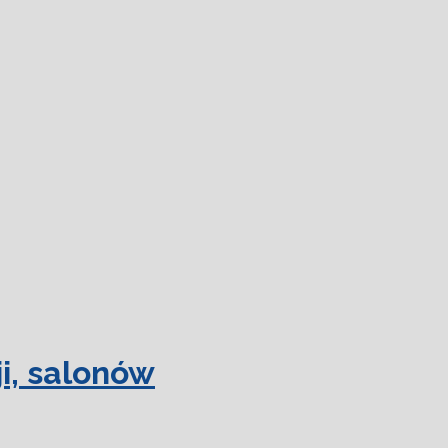
 więcej.
Ok, rozumiem
i, salonów