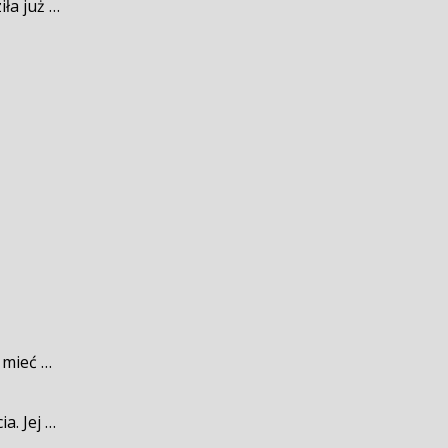
ła już …
 mieć …
a. Jej …