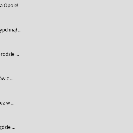
a Opole!
wypchnął …
rodzie …
iów z …
ez w …
gdzie …