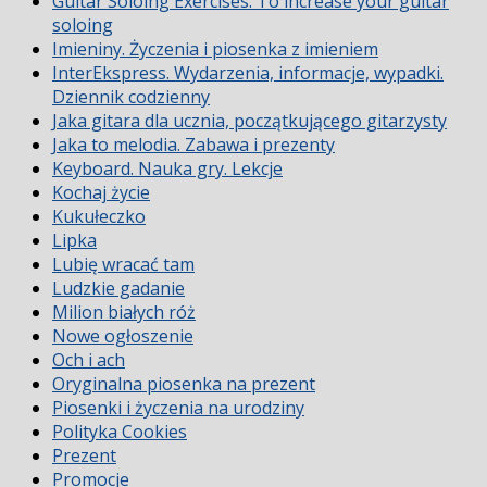
Guitar Soloing Exercises. To increase your guitar
soloing
Imieniny. Życzenia i piosenka z imieniem
InterEkspress. Wydarzenia, informacje, wypadki.
Dziennik codzienny
Jaka gitara dla ucznia, początkującego gitarzysty
Jaka to melodia. Zabawa i prezenty
Keyboard. Nauka gry. Lekcje
Kochaj życie
Kukułeczko
Lipka
Lubię wracać tam
Ludzkie gadanie
Milion białych róż
Nowe ogłoszenie
Och i ach
Oryginalna piosenka na prezent
Piosenki i życzenia na urodziny
Polityka Cookies
Prezent
Promocje