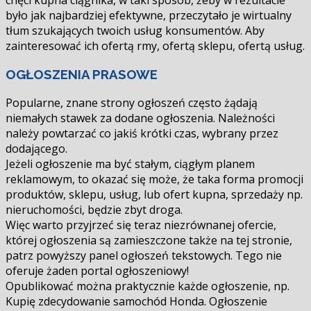
chęci kupna ciągnika, w taki sposób, żeby w rezultacie
było jak najbardziej efektywne, przeczytało je wirtualny
tłum szukających twoich usług konsumentów. Aby
zainteresować ich ofertą firmy, ofertą sklepu, ofertą usług.
OGŁOSZENIA PRASOWE
Popularne, znane strony ogłoszeń często żądają
niemałych stawek za dodane ogłoszenia. Należności
należy powtarzać co jakiś krótki czas, wybrany przez
dodającego.
Jeżeli ogłoszenie ma być stałym, ciągłym planem
reklamowym, to okazać się może, że taka forma promocji
produktów, sklepu, usług, lub ofert kupna, sprzedaży np.
nieruchomości, będzie zbyt droga.
Więc warto przyjrzeć się teraz niezrównanej ofercie,
której ogłoszenia są zamieszczone także na tej stronie,
patrz powyższy panel ogłoszeń tekstowych. Tego nie
oferuje żaden portal ogłoszeniowy!
Opublikować można praktycznie każde ogłoszenie, np.
Kupię zdecydowanie samochód Honda. Ogłoszenie