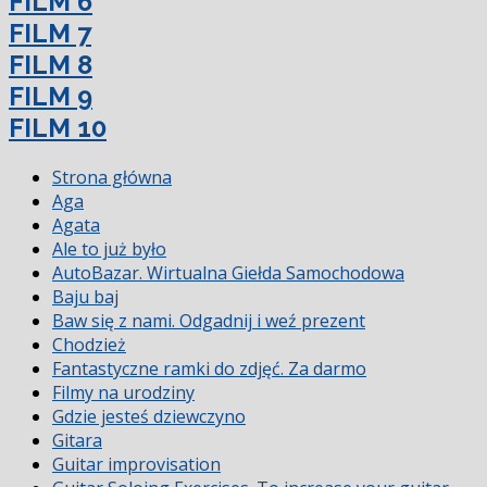
FILM 6
FILM 7
FILM 8
FILM 9
FILM 10
Strona główna
Aga
Agata
Ale to już było
AutoBazar. Wirtualna Giełda Samochodowa
Baju baj
Baw się z nami. Odgadnij i weź prezent
Chodzież
Fantastyczne ramki do zdjęć. Za darmo
Filmy na urodziny
Gdzie jesteś dziewczyno
Gitara
Guitar improvisation