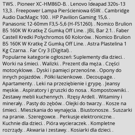
TWS. . Pioneer XC-HM86D-B. . Lenovo Ideapad 320s-13
13,3. . Freepower Lampa Pierścieniowa 65W. . Cambridge
Audio DacMagic 100. . HP Pavilion Gaming 15,6. .
Panasonic 12-60mm F3,5-5,6 (H-FS1260). . Nomico Brulion
B5 160K W Kratkę Z Gumką Off Line. . JBL Bar 2.1. . Faber
Castell Kredki Polychromos 60 Kolorów. . Nomico Brulion
B5 160K W Kratkę Z Gumką Off Line. . Astra Plastelina 1
Kg Czarna. . Far Cry 3 (Digital). .
Popularne kategorie ogłoszeń: Suplementy dla dzieci. .
Worki na śmieci. . Walizki. . Prezent dla męża. . Części
motocyklowe. . Dyski i pamięci przenośne. . Opony do
innych pojazdów. . Półki łazienkowe. . Decoupage. .
Apartamenty. . Leki na przeziębienie i grypę. . Jeansy
męskie. . Aspiratory i gruszki do nosa. . Kompostowniki. .
Zestawy mebli kuchennych. . Rzęsy Ardell. . Witaminy i
minerały. . Pasty do zębów. . Olejki do twarzy. . Kosze na
śmieci. . Mieszkania do wynajęcia. . Biustonosze. . Suszarki
na pranie. . Szeregowce. . Perkusje elektroniczne. .
Kuchnie dla dzieci. . Pióra wycieraczek. . Kompletne
rozrządy. . Akwaria i zestawy. . Kosiarki dla dzieci. .