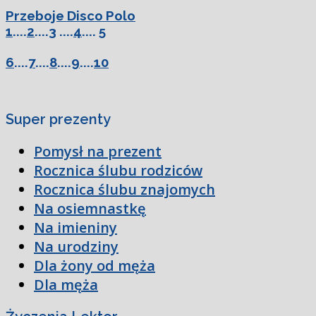
Przeboje Disco Polo
1
....
2
....
3
....
4
....
5
6
....
7
....
8
....
9
....
10
Super prezenty
Pomysł na prezent
Rocznica ślubu rodziców
Rocznica ślubu znajomych
Na osiemnastkę
Na imieniny
Na urodziny
Dla żony od męża
Dla męża