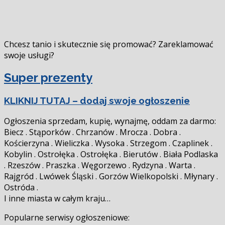
Chcesz tanio i skutecznie się promować? Zareklamować
swoje usługi?
Super prezenty
KLIKNIJ TUTAJ – dodaj swoje ogłoszenie
Ogłoszenia sprzedam, kupię, wynajmę, oddam za darmo:
Biecz . Stąporków . Chrzanów . Mrocza . Dobra .
Kościerzyna . Wieliczka . Wysoka . Strzegom . Czaplinek .
Kobylin . Ostrołęka . Ostrołęka . Bierutów . Biała Podlaska
. Rzeszów . Praszka . Węgorzewo . Rydzyna . Warta .
Rajgród . Lwówek Śląski . Gorzów Wielkopolski . Młynary .
Ostróda .
I inne miasta w całym kraju…
Popularne serwisy ogłoszeniowe: