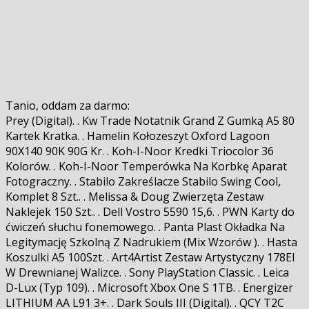
Tanio, oddam za darmo:
Prey (Digital). . Kw Trade Notatnik Grand Z Gumką A5 80
Kartek Kratka. . Hamelin Kołozeszyt Oxford Lagoon
90X140 90K 90G Kr. . Koh-I-Noor Kredki Triocolor 36
Kolorów. . Koh-I-Noor Temperówka Na Korbkę Aparat
Fotograficzny. . Stabilo Zakreślacze Stabilo Swing Cool,
Komplet 8 Szt.. . Melissa & Doug Zwierzęta Zestaw
Naklejek 150 Szt.. . Dell Vostro 5590 15,6. . PWN Karty do
ćwiczeń słuchu fonemowego. . Panta Plast Okładka Na
Legitymację Szkolną Z Nadrukiem (Mix Wzorów ). . Hasta
Koszulki A5 100Szt. . Art4Artist Zestaw Artystyczny 178El
W Drewnianej Walizce. . Sony PlayStation Classic. . Leica
D-Lux (Typ 109). . Microsoft Xbox One S 1TB. . Energizer
LITHIUM AA L91 3+. . Dark Souls III (Digital). . QCY T2C