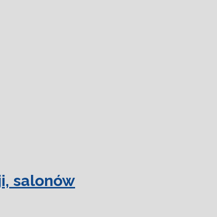
 więcej.
Ok, rozumiem
i, salonów