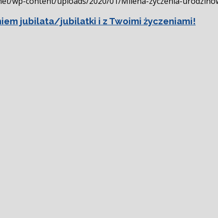
y.net/wp-content/uploads/2020/01/Milena-zyczenia-urodzin
em jubilata/jubilatki i z Twoimi życzeniami!