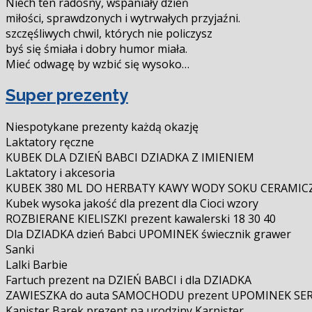
Niech ten radosny, wspaniały dzień
miłości, sprawdzonych i wytrwałych przyjaźni.
szczęśliwych chwil, których nie policzysz
byś się śmiała i dobry humor miała.
Mieć odwagę by wzbić się wysoko…
Super prezenty
Niespotykane prezenty każdą okazję
Laktatory ręczne
KUBEK DLA DZIEŃ BABCI DZIADKA Z IMIENIEM
Laktatory i akcesoria
KUBEK 380 ML DO HERBATY KAWY WODY SOKU CERAMIC
Kubek wysoka jakość dla prezent dla Cioci wzory
ROZBIERANE KIELISZKI prezent kawalerski 18 30 40
Dla DZIADKA dzień Babci UPOMINEK świecznik grawer
Sanki
Lalki Barbie
Fartuch prezent na DZIEŃ BABCI i dla DZIADKA
ZAWIESZKA do auta SAMOCHODU prezent UPOMINEK SE
Kanister Barek prezent na urodziny Karnister