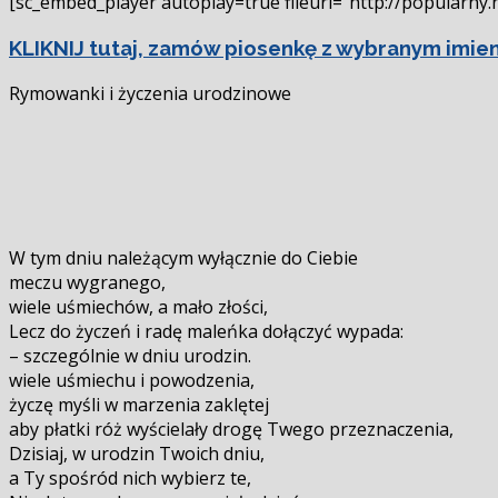
[sc_embed_player autoplay=true fileurl=”http://popularn
się
KLIKNIJ tutaj, zamów piosenkę z wybranym imieni
Rymowanki i życzenia urodzinowe
W tym dniu należącym wyłącznie do Ciebie
meczu wygranego,
wiele uśmiechów, a mało złości,
Lecz do życzeń i radę maleńka dołączyć wypada:
– szczególnie w dniu urodzin.
wiele uśmiechu i powodzenia,
życzę myśli w marzenia zaklętej
aby płatki róż wyścielały drogę Twego przeznaczenia,
Dzisiaj, w urodzin Twoich dniu,
a Ty spośród nich wybierz te,