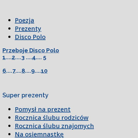
Poezja
Prezenty
Disco Polo
Przeboje Disco Polo
1
....
2
....
3
....
4
....
5
6
....
7
....
8
....
9
....
10
Super prezenty
Pomysł na prezent
Rocznica ślubu rodziców
Rocznica ślubu znajomych
Na osiemnastkę