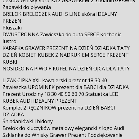
Zestaw Whisky Karafka z GRAWEREM 2 Szklanki GRAWER
Zabawki do pływania
BRELOK BRELOCZEK AUDI S LINE skóra IDEALNY
PREZENT
Pluszaki
DWUSTRONNA Zawieszka do auta SERCE Kochanie
lustro
KARAFKA GRAWER PREZENT NA DZIEŃ DZIADKA TATY
DZIEŃ KOBIET KUBEK Z NADRUKIEM SERCE PREZENT
KUBKI
NOSIDŁO NA PIWO + KUFEL NA DZIEŃ OJCA DLA TATY
LIZAK CIPKA XXL kawalerski prezent 18 30 40
Zawieszka UPOMINEK prezent dla BABCI dla DZIADKA
Prezent Urodziny 18 30 40 50 60 70 Statuetka LED
KUBEK AUDI IDEALNY PREZENT
Komplet 2 RĘCZNIKÓW prezent na DZIEŃ BABCI
DZIADKA
Śniadaniówki i bidony
Brelok do kluczyków metalowy elegancki z logo Audi
Szklanka do Whisky Grawer Prezent Podziękowanie