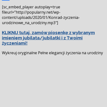
Podziel
[sc_embed_player autoplay=true
się
fileurl=”http://popularny.net/wp-
content/uploads/2020/01/Konrad-zyczenia-
urodzinowe_na_urodziny.mp3″]
KLIKNIJ tutaj, zamów piosenkę z wybranym
imieniem jubilata/jubilatki i z Twoimi
życzeniami!
Wykreuj oryginalne Pełne elegancji życzenia na urodziny