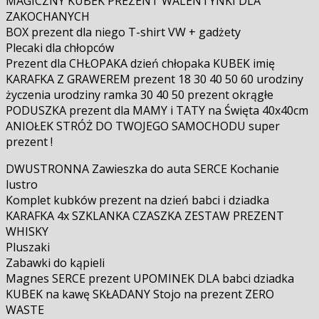
MAGICZNY KUBEK PREZENT WALENTYNKI DLA
ZAKOCHANYCH
BOX prezent dla niego T-shirt VW + gadżety
Plecaki dla chłopców
Prezent dla CHŁOPAKA dzień chłopaka KUBEK imię
KARAFKA Z GRAWEREM prezent 18 30 40 50 60 urodziny
życzenia urodziny ramka 30 40 50 prezent okrągłe
PODUSZKA prezent dla MAMY i TATY na Święta 40x40cm
ANIOŁEK STRÓŻ DO TWOJEGO SAMOCHODU super
prezent !
DWUSTRONNA Zawieszka do auta SERCE Kochanie
lustro
Komplet kubków prezent na dzień babci i dziadka
KARAFKA 4x SZKLANKA CZASZKA ZESTAW PREZENT
WHISKY
Pluszaki
Zabawki do kąpieli
Magnes SERCE prezent UPOMINEK DLA babci dziadka
KUBEK na kawę SKŁADANY Stojo na prezent ZERO
WASTE