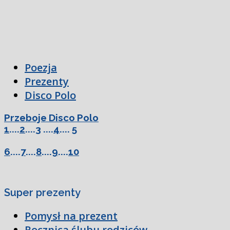
Poezja
Prezenty
Disco Polo
Przeboje Disco Polo
1
....
2
....
3
....
4
....
5
6
....
7
....
8
....
9
....
10
Super prezenty
Pomysł na prezent
Rocznica ślubu rodziców