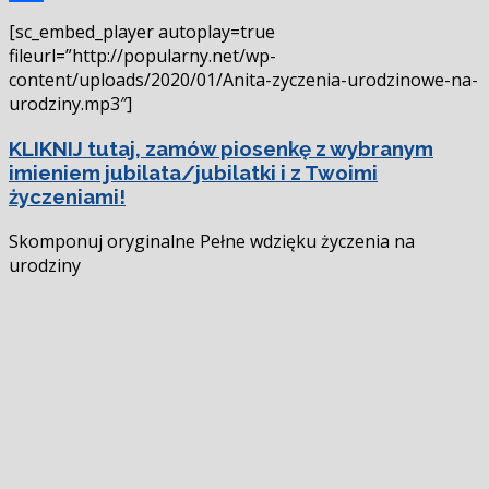
Podziel
[sc_embed_player autoplay=true
się
fileurl=”http://popularny.net/wp-
content/uploads/2020/01/Anita-zyczenia-urodzinowe-na-
urodziny.mp3″]
KLIKNIJ tutaj, zamów piosenkę z wybranym
imieniem jubilata/jubilatki i z Twoimi
życzeniami!
Skomponuj oryginalne Pełne wdzięku życzenia na
urodziny