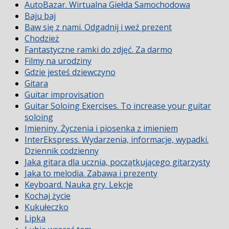
AutoBazar. Wirtualna Giełda Samochodowa
Baju baj
Baw się z nami. Odgadnij i weź prezent
Chodzież
Fantastyczne ramki do zdjęć. Za darmo
Filmy na urodziny
Gdzie jesteś dziewczyno
Gitara
Guitar improvisation
Guitar Soloing Exercises. To increase your guitar
soloing
Imieniny. Życzenia i piosenka z imieniem
InterEkspress. Wydarzenia, informacje, wypadki.
Dziennik codzienny
Jaka gitara dla ucznia, początkującego gitarzysty
Jaka to melodia. Zabawa i prezenty
Keyboard. Nauka gry. Lekcje
Kochaj życie
Kukułeczko
Lipka