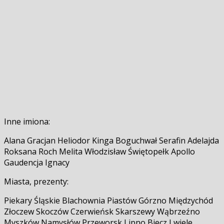
Inne imiona:
Alana Gracjan Heliodor Kinga Boguchwał Serafin Adelajda
Roksana Roch Melita Włodzisław Świętopełk Apollo
Gaudencja Ignacy
Miasta, prezenty:
Piekary Śląskie Blachownia Piastów Górzno Międzychód
Złoczew Skoczów Czerwieńsk Skarszewy Wąbrzeźno
Myszków Namysłów Przeworsk Lipno Biecz I wiele