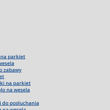
 na parkiet
wesela
do zabawy
et
ki na parkiet
olo na wesela
ki do posłuchania
e na wesela