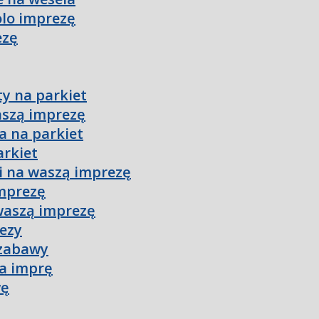
olo imprezę
ezę
ty na parkiet
aszą imprezę
a na parkiet
arkiet
i na waszą imprezę
imprezę
waszą imprezę
rezy
 zabawy
na imprę
wę