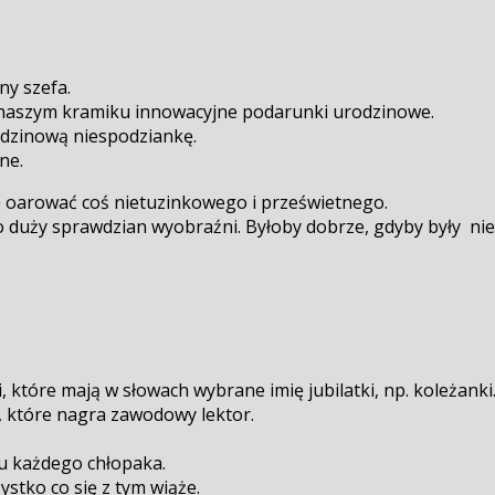
y szefa.
 W naszym kramiku innowacyjne podarunki urodzinowe.
rodzinową niespodziankę.
ne.
 ofiarować coś nietuzinkowego i prześwietnego.
o duży sprawdzian wyobraźni. Byłoby dobrze, gdyby były nie
 które mają w słowach wybrane imię jubilatki, np. koleżanki
a, które nagra zawodowy lektor.
iu każdego chłopaka.
ystko co się z tym wiąże.