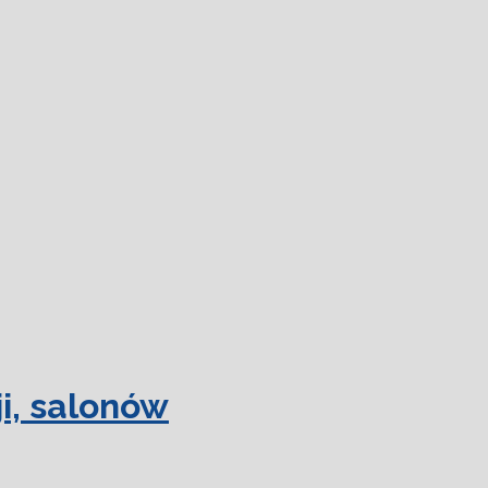
 więcej.
Ok, rozumiem
i, salonów