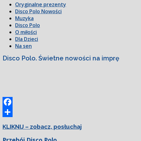
Oryginalne prezenty
Disco Polo Nowości
Muzyka
Disco Polo
O miłości
Dla Dzieci
Na sen
Disco Polo. Świetne nowości na imprę
Facebook
Podziel
KLIKNIJ – zobacz, posłuchaj
się
Przebój Disco Polo