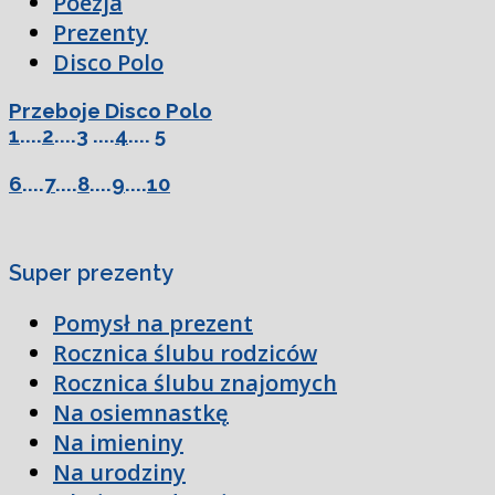
Poezja
Prezenty
Disco Polo
Przeboje Disco Polo
1
....
2
....
3
....
4
....
5
6
....
7
....
8
....
9
....
10
Super prezenty
Pomysł na prezent
Rocznica ślubu rodziców
Rocznica ślubu znajomych
Na osiemnastkę
Na imieniny
Na urodziny