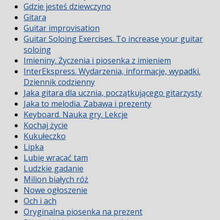
Gdzie jesteś dziewczyno
Gitara
Guitar improvisation
Guitar Soloing Exercises. To increase your guitar
soloing
Imieniny. Życzenia i piosenka z imieniem
InterEkspress. Wydarzenia, informacje, wypadki.
Dziennik codzienny
Jaka gitara dla ucznia, początkującego gitarzysty
Jaka to melodia. Zabawa i prezenty
Keyboard. Nauka gry. Lekcje
Kochaj życie
Kukułeczko
Lipka
Lubię wracać tam
Ludzkie gadanie
Milion białych róż
Nowe ogłoszenie
Och i ach
Oryginalna piosenka na prezent