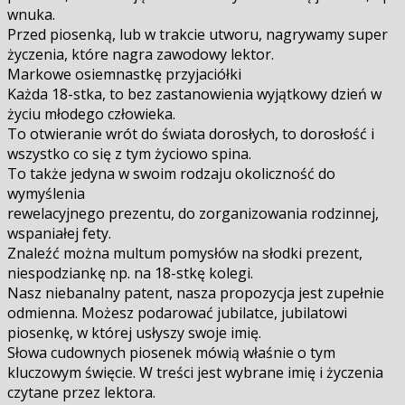
wnuka.
Przed piosenką, lub w trakcie utworu, nagrywamy super
życzenia, które nagra zawodowy lektor.
Markowe osiemnastkę przyjaciółki
Każda 18-stka, to bez zastanowienia wyjątkowy dzień w
życiu młodego człowieka.
To otwieranie wrót do świata dorosłych, to dorosłość i
wszystko co się z tym życiowo spina.
To także jedyna w swoim rodzaju okoliczność do
wymyślenia
rewelacyjnego prezentu, do zorganizowania rodzinnej,
wspaniałej fety.
Znaleźć można multum pomysłów na słodki prezent,
niespodziankę np. na 18-stkę kolegi.
Nasz niebanalny patent, nasza propozycja jest zupełnie
odmienna. Możesz podarować jubilatce, jubilatowi
piosenkę, w której usłyszy swoje imię.
Słowa cudownych piosenek mówią właśnie o tym
kluczowym święcie. W treści jest wybrane imię i życzenia
czytane przez lektora.