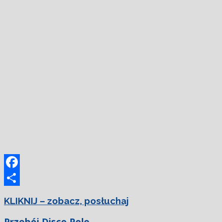
Facebook
Podziel
KLIKNIJ – zobacz, posłuchaj
się
Przebój Disco Polo