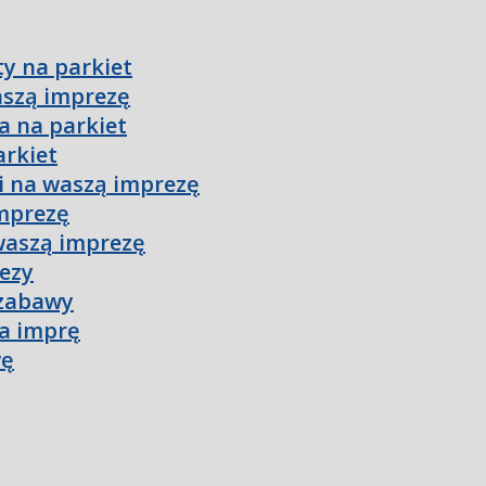
ty na parkiet
aszą imprezę
a na parkiet
arkiet
i na waszą imprezę
imprezę
waszą imprezę
rezy
 zabawy
na imprę
wę