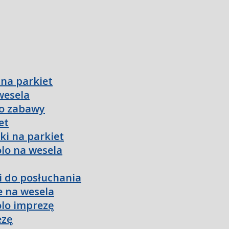
 na parkiet
wesela
do zabawy
et
ki na parkiet
olo na wesela
ki do posłuchania
e na wesela
olo imprezę
ezę