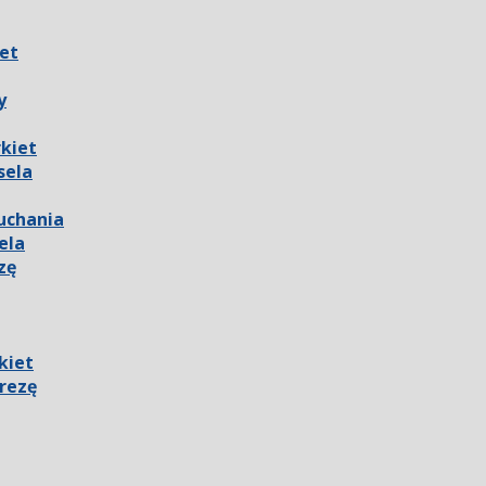
iet
y
rkiet
sela
łuchania
ela
zę
kiet
rezę