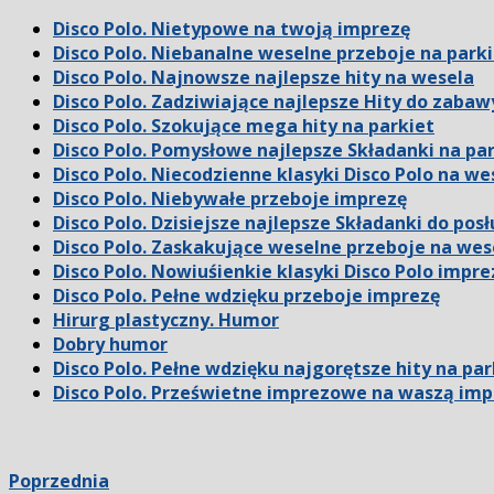
Disco Polo. Nietypowe na twoją imprezę
Disco Polo. Niebanalne weselne przeboje na park
Disco Polo. Najnowsze najlepsze hity na wesela
Disco Polo. Zadziwiające najlepsze Hity do zabaw
Disco Polo. Szokujące mega hity na parkiet
Disco Polo. Pomysłowe najlepsze Składanki na pa
Disco Polo. Niecodzienne klasyki Disco Polo na we
Disco Polo. Niebywałe przeboje imprezę
Disco Polo. Dzisiejsze najlepsze Składanki do pos
Disco Polo. Zaskakujące weselne przeboje na wes
Disco Polo. Nowiuśienkie klasyki Disco Polo impre
Disco Polo. Pełne wdzięku przeboje imprezę
Hirurg plastyczny. Humor
Dobry humor
Disco Polo. Pełne wdzięku najgorętsze hity na par
Disco Polo. Prześwietne imprezowe na waszą imp
Poprzednia