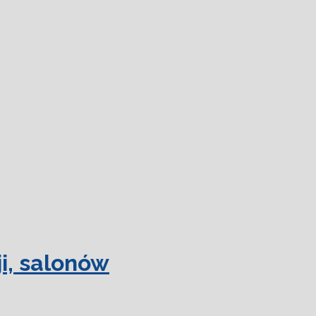
dowiedz się więcej.
Ok, rozumiem
i, salonów