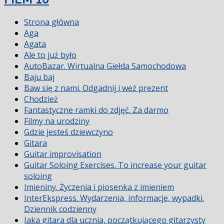
Strona główna
Aga
Agata
Ale to już było
AutoBazar. Wirtualna Giełda Samochodowa
Baju baj
Baw się z nami. Odgadnij i weź prezent
Chodzież
Fantastyczne ramki do zdjęć. Za darmo
Filmy na urodziny
Gdzie jesteś dziewczyno
Gitara
Guitar improvisation
Guitar Soloing Exercises. To increase your guitar
soloing
Imieniny. Życzenia i piosenka z imieniem
InterEkspress. Wydarzenia, informacje, wypadki.
Dziennik codzienny
Jaka gitara dla ucznia, początkującego gitarzysty