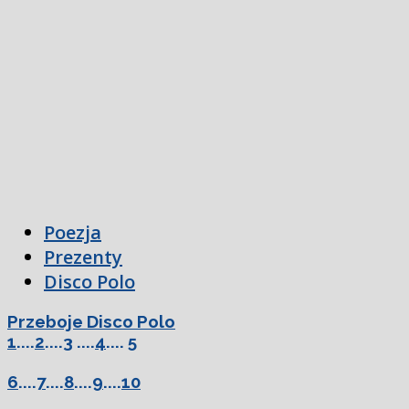
Poezja
Prezenty
Disco Polo
Przeboje Disco Polo
1
....
2
....
3
....
4
....
5
6
....
7
....
8
....
9
....
10