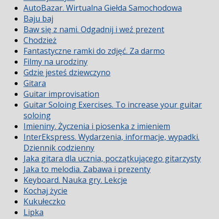
AutoBazar. Wirtualna Giełda Samochodowa
Baju baj
Baw się z nami. Odgadnij i weź prezent
Chodzież
Fantastyczne ramki do zdjęć. Za darmo
Filmy na urodziny
Gdzie jesteś dziewczyno
Gitara
Guitar improvisation
Guitar Soloing Exercises. To increase your guitar
soloing
Imieniny. Życzenia i piosenka z imieniem
InterEkspress. Wydarzenia, informacje, wypadki.
Dziennik codzienny
Jaka gitara dla ucznia, początkującego gitarzysty
Jaka to melodia. Zabawa i prezenty
Keyboard. Nauka gry. Lekcje
Kochaj życie
Kukułeczko
Lipka