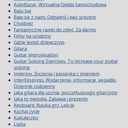
AutoBazar. Wirtualna Giełda Samochodowa
Baju baj
Baw się z nami. Odgadnij i weź prezent
Chodzież
Fantastyczne ramki do zdjęć. Za darmo
Filmy na urodziny
Gdzie jesteś dziewczyno
Gitara
Guitar improvisation
Guitar Soloing Exercises. To increase your guitar
soloing
Imieniny. Życzenia i piosenka z imieniem
InterEkspress. Wydarzenia, informacje, wypadki.
Dziennik codzienny
Jaka gitara dla ucznia, początkującego gitarzysty
Jaka to melodia. Zabawa i prezenty
Keyboard. Nauka gry. Lekcje
Kochaj życie
Kukułeczko
Lipka