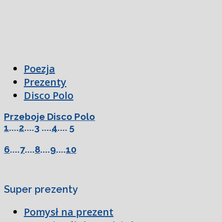
Poezja
Prezenty
Disco Polo
Przeboje Disco Polo
1
....
2
....
3
....
4
....
5
6
....
7
....
8
....
9
....
10
Super prezenty
Pomysł na prezent